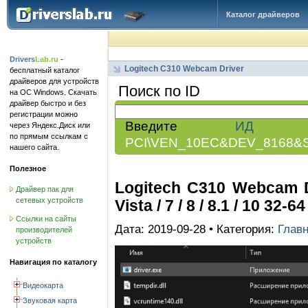
Каталог драйверов
Drivers
Lab.ru
-
Logitech C310 Webcam Driver
бесплатный каталог
драйверов для устройств
Поиск по ID
на ОС Windows. Скачать
драйвер быстро и без
регистрации можно
Введите
ИД обо
через Яндекс.Диск или
по прямым ссылкам с
PCI\VEN_10EC&DEV_8168&
нашего сайта.
Полезное
Logitech C310 Webcam Dr
Драйвер пак для
сетевых устройств
Vista / 7 / 8 / 8.1 / 10 32-64
Ссылки на сайты
Дата: 2019-09-28 • Категория:
Глав
производителей
устройств
Навигация по каталогу
Видеокарта
Звуковая карта