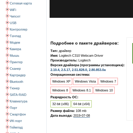
Сетевая карта
WiFi
Чипсет
USB
Контроллер
Тачпад
Модем
Подробнее о пакете драйверов:
Камера
Тип:
драйвер
Мышь
Имя:
Logitech C310 Webcam Driver
Производитель:
Logitech
Принтер
Версия драйвера (программы установщика):
Сканер
2.10.4, 2.5.17, 2.51.828.0, 2.80.853.0a
Операционная система:
Картридер
Windows XP
Windows Vista
Windows 7
Bluetooth
Тюнер
Windows 8
Windows 8.1
Windows 10
SATA-RAID
Разрядность ОС:
Клавиатура
32-bit (x86)
64-bit (x64)
Порт
Размер файла:
108 mb
Смартфон
Дата выхода:
2019-07-08
ИК-порт
Геймпад