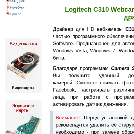
SSD Диск
Ноутбуки
Logitech C310 Webca
Прочее
др
Драйвер для HD вебкамеры
C31
частью программного обеспечени
Software. Предназначен для авт
Windows Vista, Windows 7, Windo
бита.
Благодаря программам
Camera S
Вы получите удобный до
камерой. Сможете снимать фото
Видеокарты
Facebook, настраивать различ
лица при работе с програм
активировать датчик движения.
Внимание!
Перед установкой 
рекомендутся удалить её стару
необходимо - при замене обор