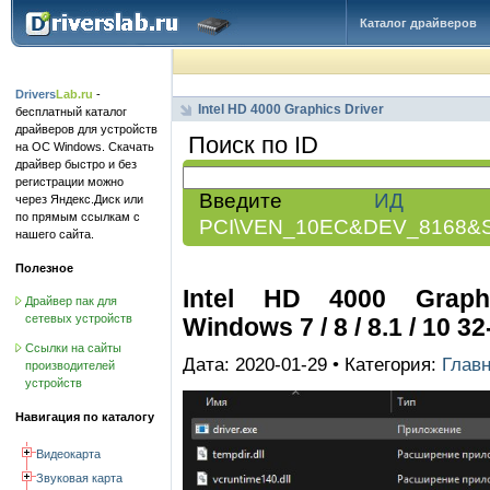
Каталог драйверов
Drivers
Lab.ru
-
Intel HD 4000 Graphics Driver
бесплатный каталог
драйверов для устройств
Поиск по ID
на ОС Windows. Скачать
драйвер быстро и без
регистрации можно
Введите
ИД обо
через Яндекс.Диск или
по прямым ссылкам с
PCI\VEN_10EC&DEV_8168&
нашего сайта.
Полезное
Intel HD 4000 Graphic
Драйвер пак для
сетевых устройств
Windows 7 / 8 / 8.1 / 10 32
Ссылки на сайты
Дата: 2020-01-29 • Категория:
Глав
производителей
устройств
Навигация по каталогу
Видеокарта
Звуковая карта