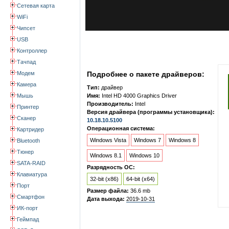
Сетевая карта
WiFi
Чипсет
USB
Контроллер
Тачпад
Модем
Подробнее о пакете драйверов:
Камера
Тип:
драйвер
Мышь
Имя:
Intel HD 4000 Graphics Driver
Производитель:
Intel
Принтер
Версия драйвера (программы установщика):
Сканер
10.18.10.5100
Операционная система:
Картридер
Windows Vista
Windows 7
Windows 8
Bluetooth
Тюнер
Windows 8.1
Windows 10
SATA-RAID
Разрядность ОС:
Клавиатура
32-bit (x86)
64-bit (x64)
Порт
Размер файла:
36.6 mb
Смартфон
Дата выхода:
2019-10-31
ИК-порт
Геймпад