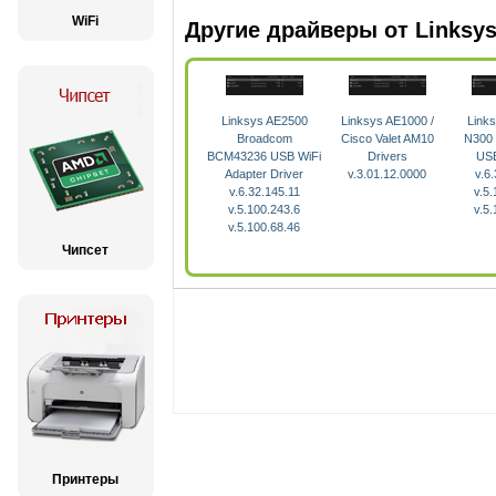
WiFi
Другие драйверы от Linksy
Linksys AE2500
Linksys AE1000 /
Link
Broadcom
Cisco Valet AM10
N300 
BCM43236 USB WiFi
Drivers
USB
Adapter Driver
v.3.01.12.0000
v.6
v.6.32.145.11
v.5.
v.5.100.243.6
v.5.
v.5.100.68.46
Чипсет
Принтеры