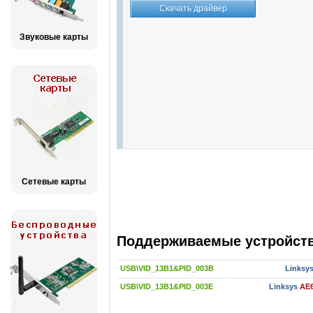
Звуковые карты
Сетевые карты
Поддерживаемые устройства
USB\VID_13B1&PID_003B
Linksy
USB\VID_13B1&PID_003E
Linksys
AE6