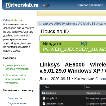
Каталог драйверов
Drivers
Lab.ru
-
Linksys AE6000 Wireless-AC Mini USB Adapte
бесплатный каталог
драйверов для устройств
Поиск по ID
на ОС Windows. Скачать
драйвер быстро и без
регистрации можно
Введите
ИД обо
через Яндекс.Диск или
по прямым ссылкам с
PCI\VEN_10EC&DEV_8168&
нашего сайта.
Полезное
Linksys AE6000 Wirel
Драйвер пак для
сетевых устройств
v.5.01.29.0 Windows XP / Vis
Ссылки на сайты
Дата: 2020-09-11 • Категория:
Главн
производителей
устройств
Навигация по каталогу
Видеокарта
Звуковая карта