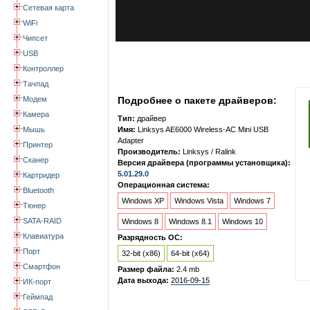
Сетевая карта
WiFi
Чипсет
USB
Контроллер
Тачпад
Модем
Подробнее о пакете драйверов:
Камера
Тип:
драйвер
Мышь
Имя:
Linksys AE6000 Wireless-AC Mini USB
Adapter
Принтер
Производитель:
Linksys / Ralink
Сканер
Версия драйвера (программы установщика):
5.01.29.0
Картридер
Операционная система:
Bluetooth
Windows XP
Windows Vista
Windows 7
Тюнер
SATA-RAID
Windows 8
Windows 8.1
Windows 10
Клавиатура
Разрядность ОС:
Порт
32-bit (x86)
64-bit (x64)
Смартфон
Размер файла:
2.4 mb
Дата выхода:
2016-09-15
ИК-порт
Геймпад