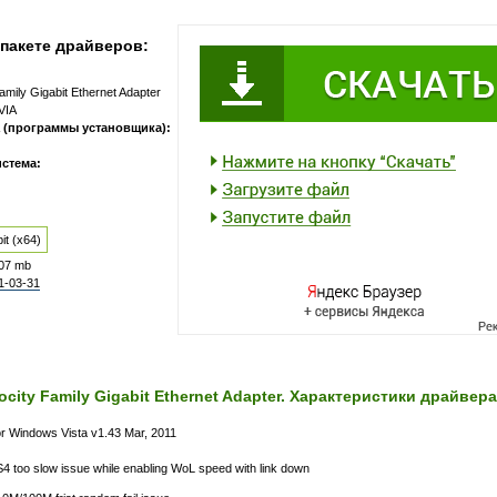
пакете драйверов:
Family Gigabit Ethernet Adapter
VIA
 (программы установщика):
стема:
it (x64)
.07 mb
1-03-31
locity Family Gigabit Ethernet Adapter. Характеристики драйвера
or Windows Vista v1.43 Mar, 2011
S4 too slow issue while enabling WoL speed with link down