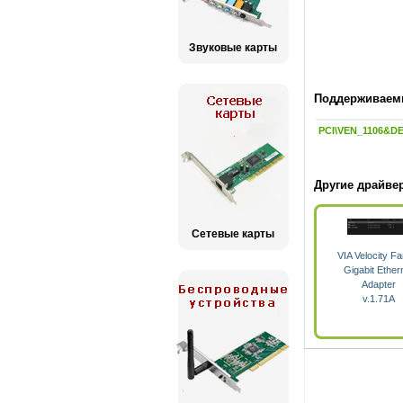
Звуковые карты
Поддерживаемы
PCI\VEN_1106&DE
Другие драйве
Сетевые карты
VIA Velocity Fa
Gigabit Ether
Adapter
v.1.71A