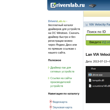
Drivers
Lab.ru
-
VIA Velocity F
бесплатный каталог
драйверов для устройств
Поиск по ID
на ОС Windows. Скачать
драйвер быстро и без
регистрации можно
Введите
ИД о
через Яндекс.Диск или
по прямым ссылкам с
нашего сайта.
Lan VIA Veloci
Полезное
Дата: 2013-07-13 •
Драйвер пак для
сетевых устройств
Ссылки на сайты
производителей
устройств
Навигация по каталогу
Видеокарта
Звуковая карта