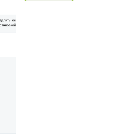
далить её
становкой