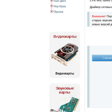
2.Fix WoL speed 1
SSD Диск
Ноутбуки
Драйвер сетевых
Прочее
Внимание!
Пере
старую версию
новых версий д
Видеокарты