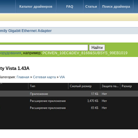
Каталог драйверов
FAQ
Статьи
Поиск драйвера
amily Gigabit Ethernet Adapter
борудования
, например,
PCI\VEN_10EC&DEV_8168&SUBSYS_99EB1019
ty Vista 1.43A
 Категория:
Главная
»
Сетевая карта
»
VIA