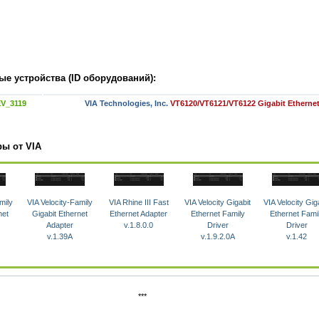
е устройства (ID оборудований):
V_3119
VIA Technologies, Inc.
VT6120/VT6121/VT6122 Gigabit Etherne
ры от VIA
mily
VIA Velocity-Family
VIA Rhine III Fast
VIA Velocity Gigabit
VIA Velocity Gig
net
Gigabit Ethernet
Ethernet Adapter
Ethernet Family
Ethernet Fami
Adapter
v.1.8.0.0
Driver
Driver
v.1.39A
v.1.9.2.0A
v.1.42
***