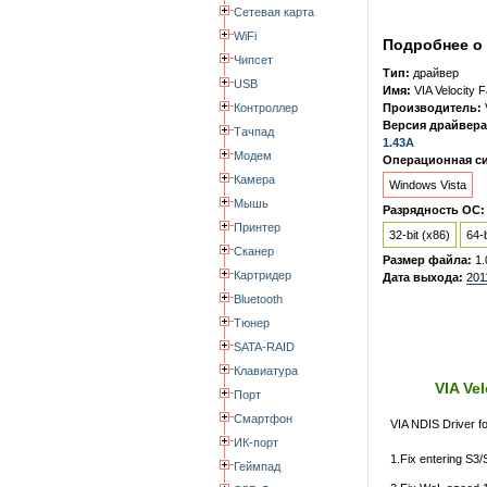
Сетевая карта
WiFi
Подробнее о 
Чипсет
Тип:
драйвер
USB
Имя:
VIA Velocity 
Контроллер
Производитель:
Версия драйвера
Тачпад
1.43A
Модем
Операционная си
Камера
Windows Vista
Мышь
Разрядность ОС:
Принтер
32-bit (x86)
64-b
Сканер
Размер файла:
1
Картридер
Дата выхода:
201
Bluetooth
Тюнер
SATA-RAID
Клавиатура
VIA Ve
Порт
Смартфон
VIA NDIS Driver f
ИК-порт
1.Fix entering S3/
Геймпад