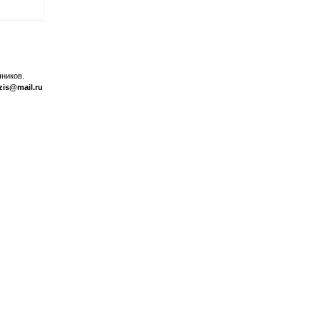
ников.
zis@mail.ru