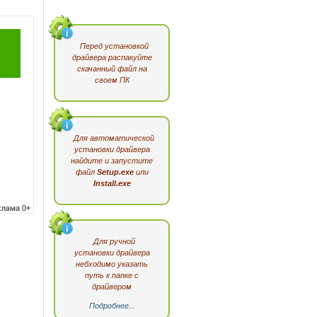
Перед установкой
драйвера распакуйте
скачанный файл на
своем ПК
Для автоматической
установки драйвера
найдите и запустите
файл
Setup.exe
или
Install.exe
Для ручной
установки драйвера
небходимо указать
путь к папке с
драйвером
Подробнее...