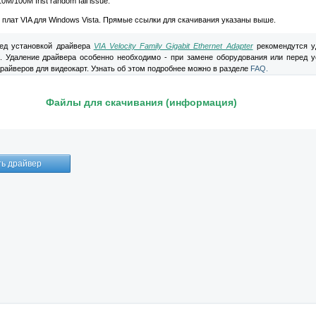
0M/100M frist random fail issue.
 плат VIA для Windows Vista. Прямые ссылки для скачивания указаны выше.
д установкой драйвера
VIA Velocity Family Gigabit Ethernet Adapter
рекомендутся у
. Удаление драйвера особенно необходимо - при замене оборудования или перед у
райверов для видеокарт. Узнать об этом подробнее можно в разделе
FAQ.
Файлы для скачивания (информация)