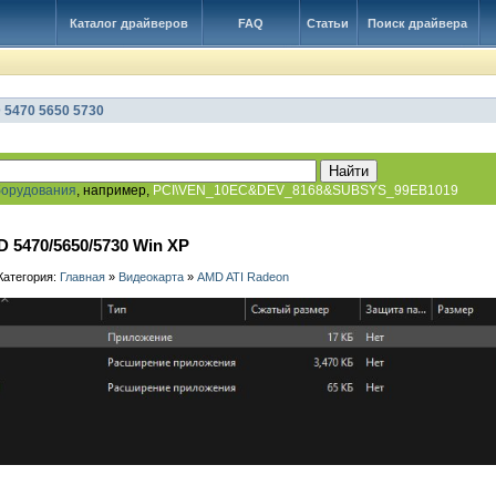
Каталог драйверов
FAQ
Статьи
Поиск драйвера
 5470 5650 5730
борудования
, например,
PCI\VEN_10EC&DEV_8168&SUBSYS_99EB1019
D 5470/5650/5730 Win XP
 Категория:
Главная
»
Видеокарта
»
AMD ATI Radeon