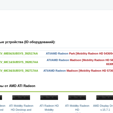
е устройства (ID оборудований):
EV_68E0&SUBSYS_392517AA
ATI/AMD Radeon
Park [Mobility Radeon HD 5430/5
ATI/AMD Radeon
Madison [Mobility Radeon HD 56
EV_68C1&SUBSYS_392817AA
6530
EV_68C0&SUBSYS_392717AA
ATI/AMD Radeon
Madison [Mobility Radeon HD 5730
ры от AMD ATI Radeon
adeon
ATI Mobility Radeon
ATI Radeon HD
ATI Mobility Radeon
AMD Display Dr
and
HD Desktop and
Mobility
HD
v.15.7.1