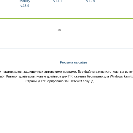
Mobility
v.14.1
v.12.9
v.13.9
***
Реклама на сайте
ит материалов, защищенных авторскими правами. Все файлы взяты из открытых источ
Lab | Каталог драйверов, новые драйвера для ПК, скачать бесплатно для Windows
kamti
Страница сгенерирована за 0.032783 секунд