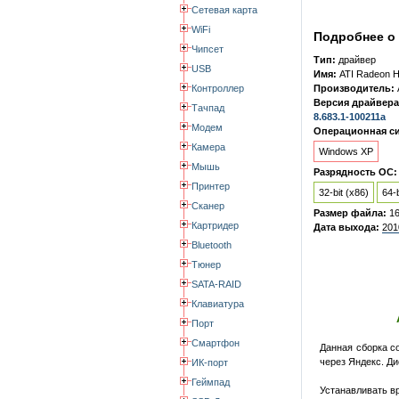
Сетевая карта
WiFi
Подробнее о 
Чипсет
Тип:
драйвер
USB
Имя:
ATI Radeon 
Контроллер
Производитель:
Версия драйвера
Тачпад
8.683.1-100211a
Модем
Операционная си
Камера
Windows XP
Мышь
Разрядность ОС:
Принтер
32-bit (x86)
64-b
Сканер
Размер файла:
1
Картридер
Дата выхода:
201
Bluetooth
Тюнер
SATA-RAID
Клавиатура
Порт
Смартфон
Данная сборка с
через Яндекс. Ди
ИК-порт
Геймпад
Устанавливать в