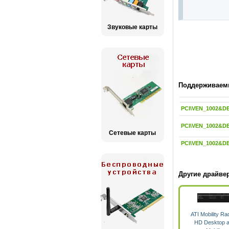
Звуковые карты
Поддерживаемы
PCI\VEN_1002&D
PCI\VEN_1002&D
Сетевые карты
PCI\VEN_1002&D
Другие драйве
ATI Mobility R
HD Desktop 