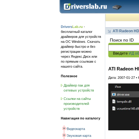
Drivers
Lab.ru
-
ATI Radeon HD
бесплатный каталог
драйверов для устройств
Поиск по ID
на ОС Windows. Скачать
драйвер быстро и без
регистрации можно
Введите
ИД о
через Яндекс.Диск или
по прямым ссылкам с
нашего сайта.
ATI Radeon H
Полезное
Дата: 2007-01-27 •
Драйвер пак для
сетевых устройств
Ссылки на сайты
производителей
устройств
Навигация по каталогу
Видеокарта
Звуковая карта