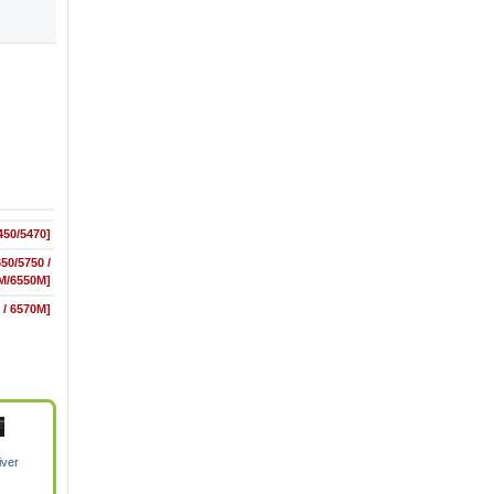
450/5470]
50/5750 /
M/6550M]
 / 6570M]
iver