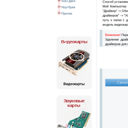
SSD Диск
Способ установки
Мой Компьютер -
Ноутбуки
"Драйвер" -> Обн
Прочее
драйверов" -> "У
путь к папке с 
модель видеокарт
Внимание!
Пере
Удаление драй
драйверов для 
Видеокарты