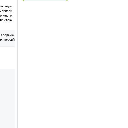
 вкладка
ь список
то место
ете свою
ю версию.
ых версий