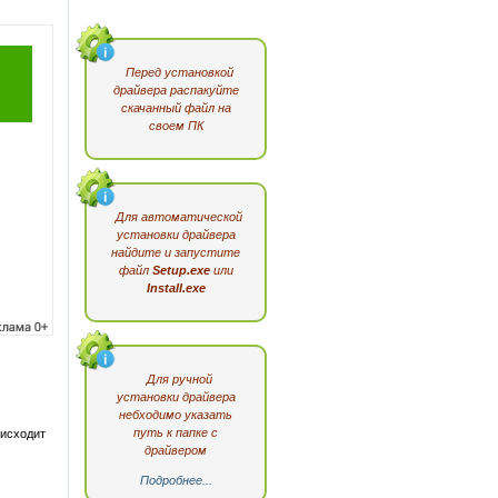
Перед установкой
драйвера распакуйте
скачанный файл на
своем ПК
Для автоматической
установки драйвера
найдите и запустите
файл
Setup.exe
или
Install.exe
Для ручной
установки драйвера
небходимо указать
путь к папке с
исходит
драйвером
Подробнее...