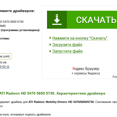
пакете драйверов:
HD 5470 5650 5730
AMD
 (программы установщика):
стема:
it (x64)
69 mb
0-02-11
ATI Radeon HD 5470 5650 5730. Характеристики драйвера
одержит драйвер для
ATI Radeon Mobility Drivers HD 5470/5650/5730
.
Скачивание про
ск.
ручную, игнорируя подпись драйверов.