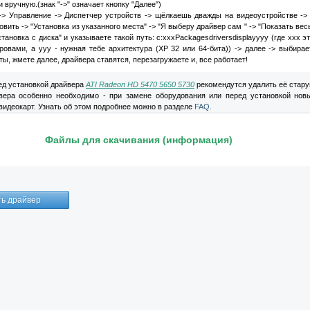
 вручную.(знак "->" означает кнопку "Далее")
> Управление -> Диспетчер устройств -> щёлкаешь дважды на видеоустройстве ->
овить -> "Установка из указанного места" -> "Я выберу драйвер сам " -> "Показать вес
становка с диска" и указываете такой путь: с:хххPackagesdriversdisplayyyy (где ххх э
дровами, а ууу - нужная тебе архитектура (ХР 32 или 64-бита)) -> далее -> выбира
ы, жмете далее, драйвера ставятся, перезагружаете и, все работает!
д установкой драйвера
ATI Radeon HD 5470 5650 5730
рекомендутся удалить её стару
вера особенно необходимо - при замене оборудования или перед установкой нов
видеокарт. Узнать об этом подробнее можно в разделе
FAQ.
Файлы для скачивания (информация)