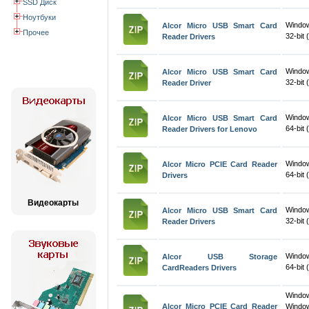
SSD Диск
Ноутбуки
Windo
Alcor Micro USB Smart Card
Прочее
32-bit 
Reader Drivers
Windo
Alcor Micro USB Smart Card
32-bit 
Reader Driver
Windo
Alcor Micro USB Smart Card
64-bit 
Reader Drivers for Lenovo
Windo
Alcor Micro PCIE Card Reader
64-bit 
Drivers
Видеокарты
Windo
Alcor Micro USB Smart Card
32-bit 
Reader Drivers
Windo
Alcor USB Storage
64-bit 
CardReaders Drivers
Windo
Alcor Micro PCIE Card Reader
Windo