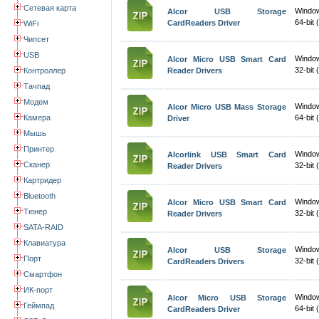
Сетевая карта
Window
Alcor USB Storage
64-bit 
CardReaders Driver
WiFi
Чипсет
USB
Window
Alcor Micro USB Smart Card
32-bit 
Контроллер
Reader Drivers
Тачпад
Модем
Window
Alcor Micro USB Mass Storage
Камера
64-bit 
Driver
Мышь
Принтер
Window
Alcorlink USB Smart Card
Сканер
32-bit 
Reader Drivers
Картридер
Bluetooth
Windo
Alcor Micro USB Smart Card
Тюнер
32-bit 
Reader Drivers
SATA-RAID
Клавиатура
Window
Alcor USB Storage
Порт
32-bit 
CardReaders Drivers
Смартфон
ИК-порт
Window
Alcor Micro USB Storage
Геймпад
64-bit 
CardReaders Driver