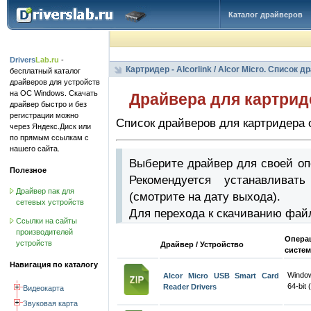
Каталог драйверов
Drivers
Lab.ru
-
Картридер - Alcorlink / Alcor Micro. Список 
бесплатный каталог
драйверов для устройств
на ОС Windows. Скачать
Драйвера для картридер
драйвер быстро и без
регистрации можно
Список драйверов для картридера от 
через Яндекс.Диск или
по прямым ссылкам с
нашего сайта.
Выберите драйвер для своей оп
Полезное
Рекомендуется устанавлива
Драйвер пак для
(смотрите на дату выхода).
сетевых устройств
Для перехода к скачиванию фай
Ссылки на сайты
производителей
Опера
устройств
Драйвер / Устройство
систем
Навигация по каталогу
Window
Alcor Micro USB Smart Card
64-bit 
Reader Drivers
Видеокарта
Звуковая карта