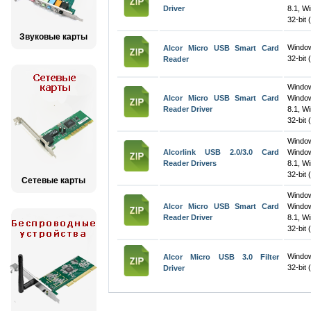
Driver
8.1, W
32-bit 
Звуковые карты
Windo
Alcor Micro USB Smart Card
32-bit 
Reader
Windo
Alcor Micro USB Smart Card
Windo
Reader Driver
8.1, W
32-bit 
Windo
Alcorlink USB 2.0/3.0 Card
Windo
Reader Drivers
8.1, W
32-bit 
Сетевые карты
Windo
Alcor Micro USB Smart Card
Windo
Reader Driver
8.1, W
32-bit 
Window
Alcor Micro USB 3.0 Filter
32-bit 
Driver