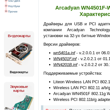
SSD Диск
Ноутбуки
Arcadyan WN4501F-W
Прочее
Характерис
Драйверы для USB и PCI адапт
компании Arcadyan Technolog
установки на 32-ух битные Windo
Версии драйверов:
wn5401a.inf
- v.2.0.0.1 от 06.
WN4501F.inf
- v.2.0.2.1 от 01
WN4201B.inf
- v.2.0.2.2 от 30
Видеокарты
Поддерживаемые устройства:
Liteon Wireless LAN PCI 802.
Wireless LAN PCI 802.11 a/b
Arcadyan WN4501F 802.11g W
Wireless PCI 802.11b/g adap