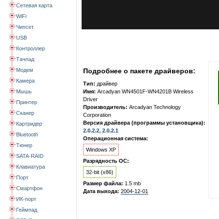
Сетевая карта
WiFi
Чипсет
USB
Контроллер
Тачпад
Модем
Подробнее о пакете драйверов:
Камера
Тип:
драйвер
Мышь
Имя:
Arcadyan WN4501F-WN4201B Wireless
Driver
Принтер
Производитель:
Arcadyan Technology
Сканер
Corporation
Версия драйвера (программы установщика):
Картридер
2.0.2.2, 2.0.2.1
Bluetooth
Операционная система:
Тюнер
Windows XP
SATA-RAID
Разрядность ОС:
Клавиатура
32-bit (x86)
Порт
Размер файла:
1.5 mb
Смартфон
Дата выхода:
2004-12-01
ИК-порт
Геймпад