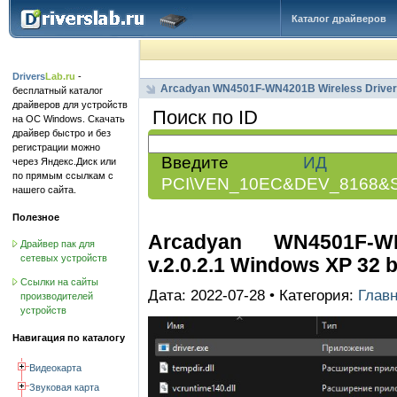
Каталог драйверов
Drivers
Lab.ru
-
Arcadyan WN4501F-WN4201B Wireless Driver
бесплатный каталог
драйверов для устройств
Поиск по ID
на ОС Windows. Скачать
драйвер быстро и без
регистрации можно
Введите
ИД обо
через Яндекс.Диск или
по прямым ссылкам с
PCI\VEN_10EC&DEV_8168&
нашего сайта.
Полезное
Arcadyan WN4501F-W
Драйвер пак для
сетевых устройств
v.2.0.2.1 Windows XP 32 b
Ссылки на сайты
Дата: 2022-07-28 • Категория:
Глав
производителей
устройств
Навигация по каталогу
Видеокарта
Звуковая карта