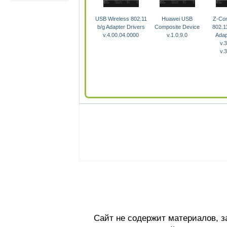
USB Wireless 802.11
Huawei USB
Z-Co
b/g Adapter Drivers
Composite Device
802.1
v.4.00.04.0000
v.1.0.9.0
Adap
v.
v.
Сайт не содержит материалов, 