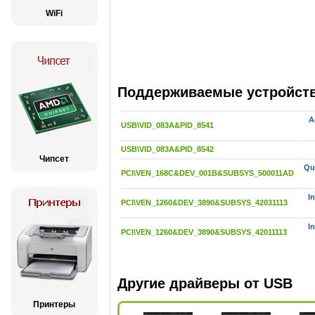
WiFi
Поддерживаемые устройства
A
USB\VID_083A&PID_8541
USB\VID_083A&PID_8542
Чипсет
Qu
PCI\VEN_168C&DEV_001B&SUBSYS_500011AD
I
PCI\VEN_1260&DEV_3890&SUBSYS_42031113
I
PCI\VEN_1260&DEV_3890&SUBSYS_42011113
Другие драйверы от USB
Принтеры