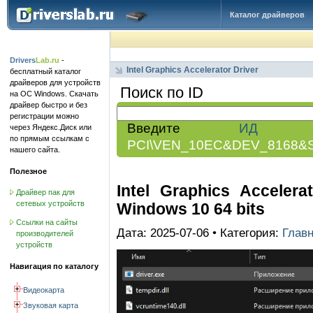
Каталог драйверов
Drivers
Lab.ru
-
Intel Graphics Accelerator Driver
бесплатный каталог
драйверов для устройств
Поиск по ID
на ОС Windows. Скачать
драйвер быстро и без
регистрации можно
Введите
ИД обо
через Яндекс.Диск или
по прямым ссылкам с
PCI\VEN_10EC&DEV_8168&
нашего сайта.
Полезное
Intel Graphics Accelerat
Драйвер пак для
сетевых устройств
Windows 10 64 bits
Ссылки на сайты
Дата: 2025-07-06 • Категория:
Глав
производителей
устройств
Навигация по каталогу
Видеокарта
Звуковая карта