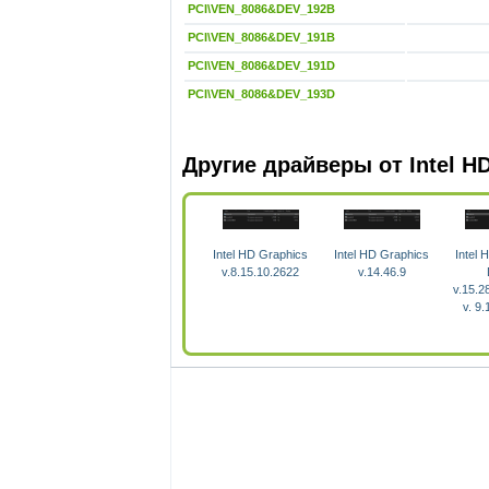
PCI\VEN_8086&DEV_192B
PCI\VEN_8086&DEV_191B
PCI\VEN_8086&DEV_191D
PCI\VEN_8086&DEV_193D
Другие драйверы от Intel H
Intel HD Graphics
Intel HD Graphics
Intel 
v.8.15.10.2622
v.14.46.9
v.15.2
v. 9