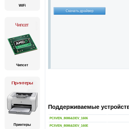
WiFi
Чипсет
Поддерживаемые устройства
PCI\VEN_8086&DEV_1606
Принтеры
PCI\VEN_8086&DEV_160E