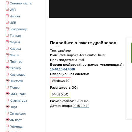
Сетевая карта
WiFi
Чипсет
USB
Контроллер
Тачпад
Модем
Подробнее о пакете драйверов:
Камера
Тип:
драйвер
Мышь
Имя:
Intel Graphics Accelerator Driver
Производитель:
Intel
Принтер
Версия драйвера (программы установщика):
Сканер
15.40.10.64.4300
Операционная система:
Картридер
Windows 10
Bluetooth
Тюнер
Разрядность ОС:
SATA-RAID
64-bit (x64)
Клавиатура
Размер файла:
176.9 mb
Дата выхода:
2015-10-12
Порт
Смартфон
ИК-порт
Геймпад