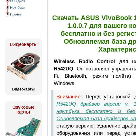
SSD Диск
Ноутбуки
Прочее
Скачать ASUS VivoBook 1
1.0.0.7 для вашего 
бесплатно и без реги
Обновляемая база дра
Характерис
Wireless Radio Control
для но
R542UQ
. Он позволяет управля
Fi, Bluetooth, режим полёта)
Windows.
Видеокарты
Внимание!
Перед установкой 
R542UQ драйвер версии v. 1
ноутбука бесплатно и без
Обновляемая база драйверов на d
старую версию. Удаление драйв
оборудования или перед уста