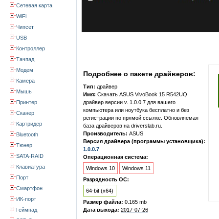
Сетевая карта
WiFi
Чипсет
USB
Контроллер
Тачпад
Модем
Подробнее о пакете драйверов:
Камера
Тип:
драйвер
Мышь
Имя:
Скачать ASUS VivoBook 15 R542UQ
Принтер
драйвер версии v. 1.0.0.7 для вашего
компьютера или ноутбука бесплатно и без
Сканер
регистрации по прямой ссылке. Обновляемая
Картридер
база драйверов на driverslab.ru.
Производитель:
ASUS
Bluetooth
Версия драйвера (программы установщика):
Тюнер
1.0.0.7
SATA-RAID
Операционная система:
Клавиатура
Windows 10
Windows 11
Порт
Разрядность ОС:
Смартфон
64-bit (x64)
ИК-порт
Размер файла:
0.165 mb
Геймпад
Дата выхода:
2017-07-26