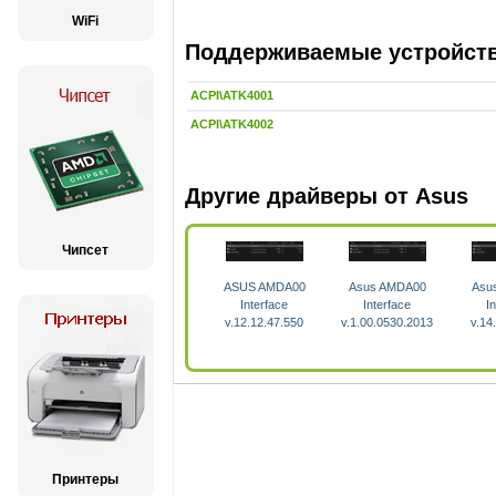
WiFi
Поддерживаемые устройства
ACPI\ATK4001
ACPI\ATK4002
Другие драйверы от Asus
Чипсет
ASUS AMDA00
Asus AMDA00
Asu
Interface
Interface
I
v.12.12.47.550
v.1.00.0530.2013
v.14
Принтеры