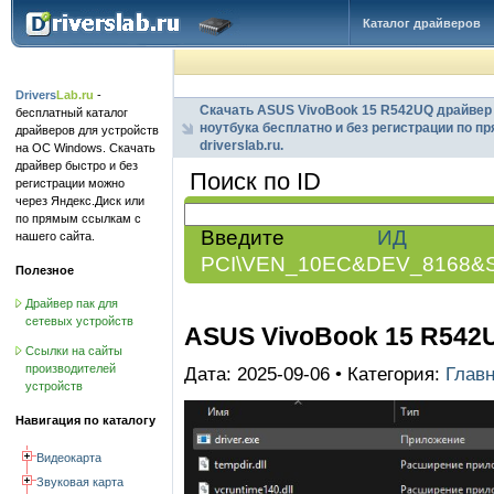
Каталог драйверов
Drivers
Lab.ru
-
Скачать ASUS VivoBook 15 R542UQ драйвер в
бесплатный каталог
ноутбука бесплатно и без регистрации по п
драйверов для устройств
driverslab.ru.
на ОС Windows. Скачать
драйвер быстро и без
Поиск по ID
регистрации можно
через Яндекс.Диск или
по прямым ссылкам с
Введите
ИД обо
нашего сайта.
PCI\VEN_10EC&DEV_8168&
Полезное
Драйвер пак для
сетевых устройств
ASUS VivoBook 15 R542U
Ссылки на сайты
производителей
Дата: 2025-09-06 • Категория:
Глав
устройств
Навигация по каталогу
Видеокарта
Звуковая карта