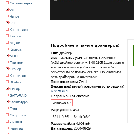
Сетевая карта
WiFi
Чипсет
USB
Контроллер
Тачпад
Модем
Подробнее о пакете драйверов:
Камера
Тип:
драйвер
Мышь
Имя:
Скачать ZyXEL Omni 56K USB Modem
Принтер
(w2k) драйвер версии v. 5.00.2195.1 для вашего
компьютера или ноутбука бесплатно и без
Сканер
регистрации по прямой ссылке. Обновляемая
Картридер
база драйверов на driverslab.ru.
Производитель:
Zyxel
Bluetooth
Версия драйвера (программы установщика):
Тюнер
5.00.2195.1
SATA-RAID
Операционная система:
Клавиатура
Windows XP
Порт
Разрядность ОС:
Смартфон
32-bit (x86)
64-bit (x64)
ИК-порт
Размер файла:
0.003 mb
Геймпад
Дата выхода:
2000-06-29