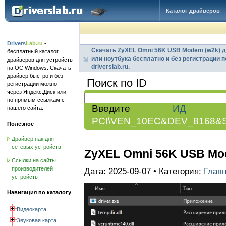
Каталог драйверов
Drivers
Lab.ru
-
Скачать ZyXEL Omni 56K USB Modem (w2k) др
бесплатный каталог
или ноутбука бесплатно и без регистрации 
драйверов для устройств
driverslab.ru.
на ОС Windows. Скачать
драйвер быстро и без
Поиск по ID
регистрации можно
через Яндекс.Диск или
по прямым ссылкам с
Введите
ИД обо
нашего сайта.
PCI\VEN_10EC&DEV_8168&
Полезное
Драйвер пак для
сетевых устройств
ZyXEL Omni 56K USB Mo
Ссылки на сайты
производителей
Дата: 2025-09-07 • Категория:
Глав
устройств
Навигация по каталогу
Видеокарта
Звуковая карта