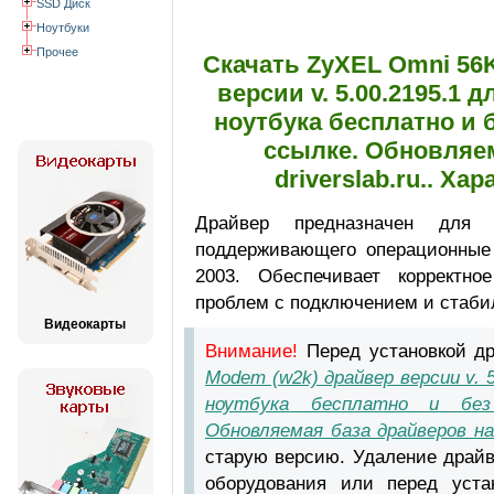
SSD Диск
Ноутбуки
Прочее
Скачать ZyXEL Omni 56
версии v. 5.00.2195.1
ноутбука бесплатно и 
ссылке. Обновляем
driverslab.ru.. Х
Драйвер предназначен дл
поддерживающего операционные
2003. Обеспечивает корректно
проблем с подключением и стаби
Видеокарты
Внимание!
Перед установкой д
Modem (w2k) драйвер версии v. 
ноутбука бесплатно и без
Обновляемая база драйверов на d
старую версию. Удаление драйв
оборудования или перед уста