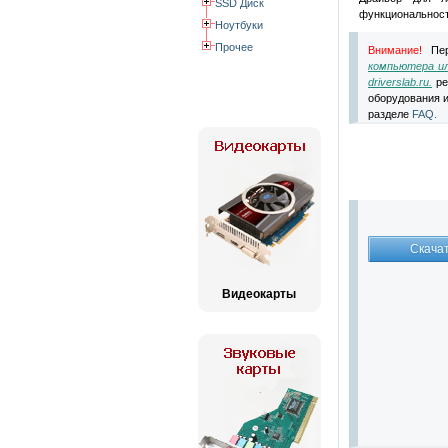
SSD Диск
функциональност
Ноутбуки
Прочее
Внимание!
Пер
компьютера ил
driverslab.ru.
ре
оборудования и
разделе
FAQ.
Видеокарты