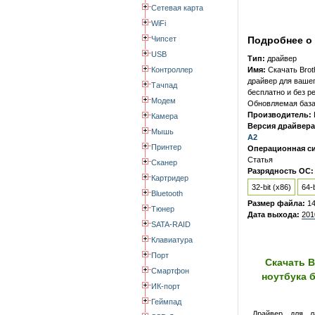
Сетевая карта
WiFi
Чипсет
Подробнее о 
USB
Тип:
драйвер
Контроллер
Имя:
Скачать Bro
драйвер для ваше
Тачпад
бесплатно и без р
Модем
Обновляемая база 
Производитель:
Камера
Версия драйвера
Мышь
A2
Принтер
Операционная си
Статья
Сканер
Разрядность ОС:
Картридер
32-bit (x86)
64-b
Bluetooth
Размер файла:
1
Тюнер
Дата выхода:
201
SATA-RAID
Клавиатура
Порт
Скачать B
Смартфон
ноутбука 
ИК-порт
Геймпад
Драйвер для ла