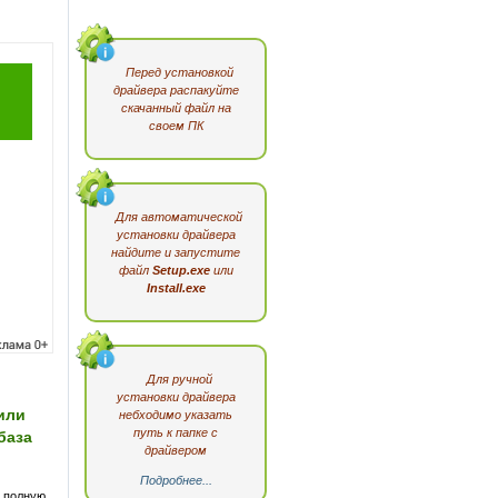
Перед установкой
драйвера распакуйте
скачанный файл на
своем ПК
Для автоматической
установки драйвера
найдите и запустите
файл
Setup.exe
или
Install.exe
Для ручной
установки драйвера
или
небходимо указать
путь к папке с
база
драйвером
Подробнее...
 полную