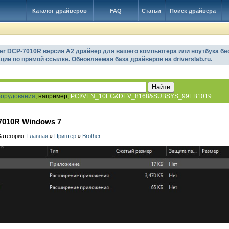
Каталог драйверов
FAQ
Статьи
Поиск драйвера
her DCP-7010R версия A2 драйвер для вашего компьютера или ноутбука бе
ации по прямой ссылке. Обновляемая база драйверов на driverslab.ru.
борудования
, например,
PCI\VEN_10EC&DEV_8168&SUBSYS_99EB1019
7010R Windows 7
 Категория:
Главная
»
Принтер
»
Brother