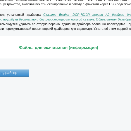
ь устройства, включая печать, сканирование и работу с факсами через USB-подключе
ед установкой драйвера
Скачать Brother DCP-7010R версия A2 драйвер дл
и ноутбука бесплатно и без регистрации по прямой ссылке. Обновляемая база дра
комендутся удалить её старую версию. Удаление драйвера особенно необходимо - п
ли перед установкой новых версий драйверов для видеокарт. Узнать об этом подробн
Файлы для скачивания (информация)