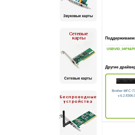
Звуковые карты
Поддерживаемы
USB\VID_04F9&PI
Другие драйвер
Сетевые карты
Brother MFC-7
v.6.2.8306.