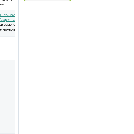
ние.
я вашего
йверов на
ри замене
ее можно в