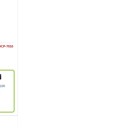
DCP-7010
810R
7