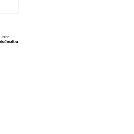
ников.
zis@mail.ru