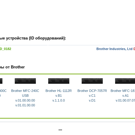
е устройства (ID оборудований):
D_0182
Brother Industries, Ltd
ы от Brother
300C
Brother MFC-240C
Brother HL-1112R
Brother DCP-7057R
Brother MFC-1
0
USB
v.B1
v.С1
v.A1
v.01.00.00.00
v.1.1.0.0
v.D1
v.01.00.07.0
v.01.01.00.00
***