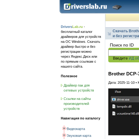
Drivers
Lab.ru
-
Скачать Brot
бесплатный каталог
и без регистр
драйверов для устройств
на ОС Windows. Скачать
Поиск по ID
драйвер быстро и без
регистрации можно
через Яндекс.Диск или
Введите
ИД о
по прямым ссылкам с
нашего сайта.
Brother DCP-
Полезное
Дата: 2025-11-10 •
Драйвер пак для
сетевых устройств
Ссылки на сайты
производителей
устройств
Навигация по каталогу
Видеокарта
Звуковая карта