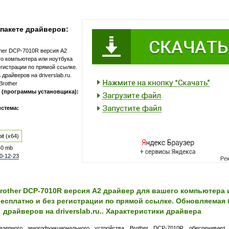
пакете драйверов:
ther DCP-7010R версия A2
го компьютера или ноутбука
егистрации по прямой ссылке.
драйверов на driverslab.ru.
Brother
 (программы установщика):
стема:
it (x64)
40 mb
0-12-23
rother DCP-7010R версия A2 драйвер для вашего компьютера 
бесплатно и без регистрации по прямой ссылке. Обновляемая 
драйверов на driverslab.ru.. Характеристики драйвера
зерного многофункционального устройства Brother DCP-7010R обеспечивает