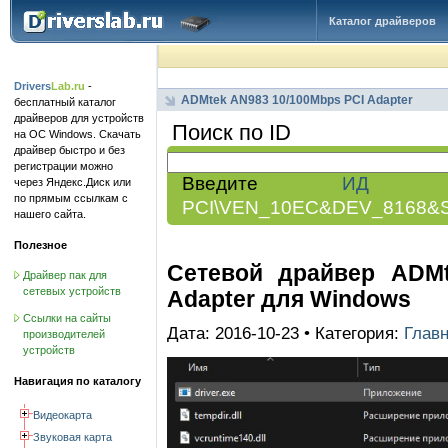
Каталог драйверов
Drivers
Lab.ru
-
ADMtek AN983 10/100Mbps PCI Adapter
бесплатный каталог
драйверов для устройств
Поиск по ID
на ОС Windows. Скачать
драйвер быстро и без
регистрации можно
Введите
ИД обо
через Яндекс.Диск или
по прямым ссылкам с
PCI\VEN_10EC&DEV_8168&
нашего сайта.
Полезное
Сетевой драйвер ADMt
Драйвер пак для
сетевых устройств
Adapter для Windows
Ссылки на сайты
Дата: 2016-10-23 • Категория:
Глав
производителей
устройств
Навигация по каталогу
Видеокарта
Звуковая карта