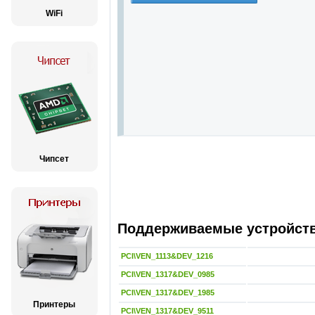
WiFi
Чипсет
Поддерживаемые устройства
PCI\VEN_1113&DEV_1216
PCI\VEN_1317&DEV_0985
PCI\VEN_1317&DEV_1985
Принтеры
PCI\VEN_1317&DEV_9511