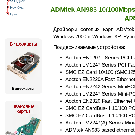
SSD Диск
Ноутбуки
ADMtek AN983 10/100Mbps
Прочее
др
Драйверы сетевых карт ADMtek
Windows 2000 и Windows XP. Ручн
Поддерживаемые устройства:
Accton EN1207F Series PCI Fa
Accton LM1247 Series PCI Fas
SMC EZ Card 10/100 (SMC12
Accton EN2220A Fast Etherne
Accton EN2242 Series MiniPCI
Видеокарты
Accton LM2247 Series Mini-PC
Accton EN2320 Fast Ethernet
SMC EZ CardBus-II 10/100 P
SMC EZ CardBus-II 10/100 P
Accton LM2247(A) Series Mini-
ADMtek AN983 based ethernet