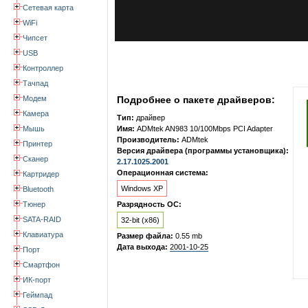
Сетевая карта
WiFi
Чипсет
USB
Контроллер
Тачпад
Модем
Подробнее о пакете драйверов:
Камера
Тип:
драйвер
Мышь
Имя:
ADMtek AN983 10/100Mbps PCI Adapter
Производитель:
ADMtek
Принтер
Версия драйвера (программы установщика):
Сканер
2.17.1025.2001
Операционная система:
Картридер
Windows XP
Bluetooth
Тюнер
Разрядность ОС:
SATA-RAID
32-bit (x86)
Клавиатура
Размер файла:
0.55 mb
Дата выхода:
2001-10-25
Порт
Смартфон
ИК-порт
Геймпад