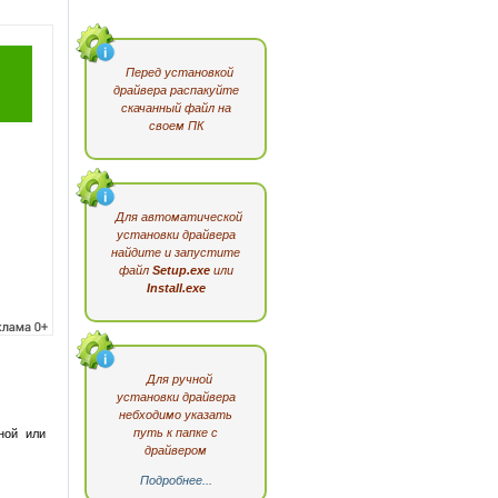
Перед установкой
драйвера распакуйте
скачанный файл на
своем ПК
Для автоматической
установки драйвера
найдите и запустите
файл
Setup.exe
или
Install.exe
Для ручной
установки драйвера
небходимо указать
путь к папке с
чной или
драйвером
Подробнее...