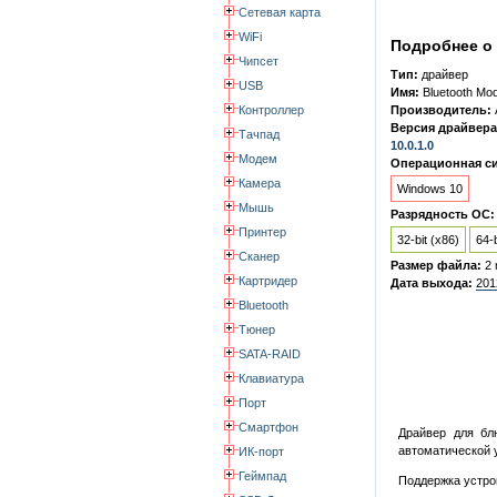
Сетевая карта
WiFi
Подробнее о 
Чипсет
Тип:
драйвер
USB
Имя:
Bluetooth Mo
Контроллер
Производитель:
Версия драйвера
Тачпад
10.0.1.0
Модем
Операционная си
Камера
Windows 10
Мышь
Разрядность ОС:
Принтер
32-bit (x86)
64-b
Сканер
Размер файла:
2
Картридер
Дата выхода:
201
Bluetooth
Тюнер
SATA-RAID
Клавиатура
Порт
Смартфон
Драйвер для блю
автоматической у
ИК-порт
Геймпад
Поддержка устро