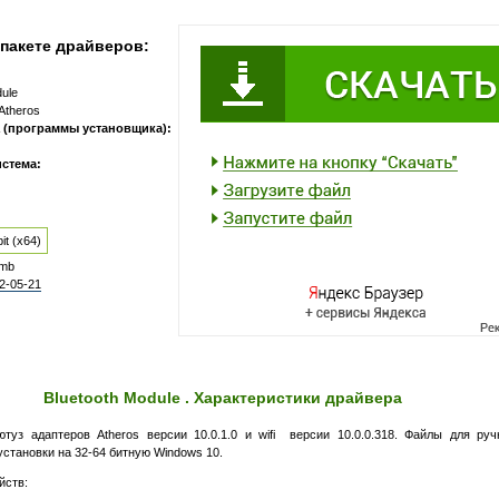
пакете драйверов:
dule
Atheros
 (программы установщика):
стема:
it (x64)
 mb
2-05-21
Bluetooth Module . Характеристики драйвера
туз адаптеров Atheros версии 10.0.1.0 и wifi версии 10.0.0.318. Файлы для ру
становки на 32-64 битную Windows 10.
йств: