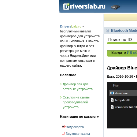
Drivers
Lab.ru
-
Bluetooth Mod
бесплатный каталог
драйверов для устройств
Поиск по ID
на ОС Windows. Скачать
драйвер быстро и без
регистрации можно
Введите
ИД о
через Яндекс.Диск или
по прямым ссылкам с
нашего сайта.
Драйвер Bluet
Полезное
Дата: 2016-10-26 •
Драйвер пак для
сетевых устройств
Ссылки на сайты
производителей
устройств
Навигация по каталогу
Видеокарта
Звуковая карта