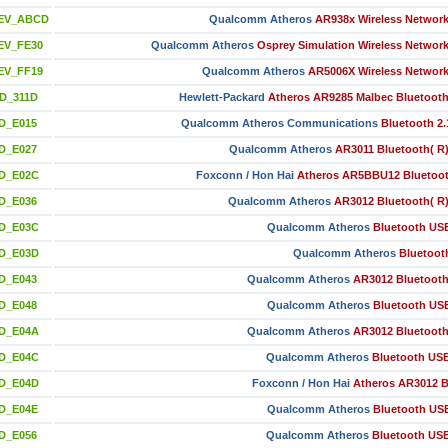
DEV_ABCD
Qualcomm Atheros
AR938x Wireless Network
EV_FE30
Qualcomm Atheros
Osprey Simulation Wireless Networ
EV_FF19
Qualcomm Atheros
AR5006X Wireless Network
ID_311D
Hewlett-Packard
Atheros AR9285 Malbec Bluetooth
D_E015
Qualcomm Atheros Communications
Bluetooth 2
D_E027
Qualcomm Atheros
AR3011 Bluetooth( R
ID_E02C
Foxconn / Hon Hai
Atheros AR5BBU12 Bluetoot
D_E036
Qualcomm Atheros
AR3012 Bluetooth( R
ID_E03C
Qualcomm Atheros
Bluetooth US
ID_E03D
Qualcomm Atheros
Bluetoot
D_E043
Qualcomm Atheros
AR3012 Bluetooth
D_E048
Qualcomm Atheros
Bluetooth US
ID_E04A
Qualcomm Atheros
AR3012 Bluetooth
ID_E04C
Qualcomm Atheros
Bluetooth US
ID_E04D
Foxconn / Hon Hai
Atheros AR3012 B
ID_E04E
Qualcomm Atheros
Bluetooth US
D_E056
Qualcomm Atheros
Bluetooth US