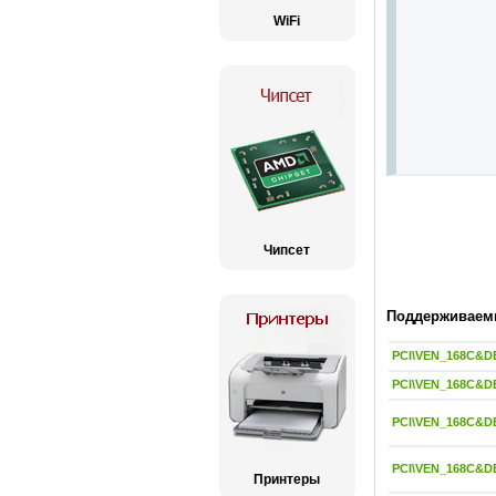
WiFi
Чипсет
Поддерживаемы
PCI\VEN_168C&D
PCI\VEN_168C&D
PCI\VEN_168C&D
PCI\VEN_168C&D
Принтеры