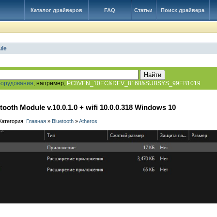
Каталог драйверов
FAQ
Статьи
Поиск драйвера
ule
борудования
, например,
PCI\VEN_10EC&DEV_8168&SUBSYS_99EB1019
ooth Module v.10.0.1.0 + wifi 10.0.0.318 Windows 10
 Категория:
Главная
»
Bluetooth
»
Atheros