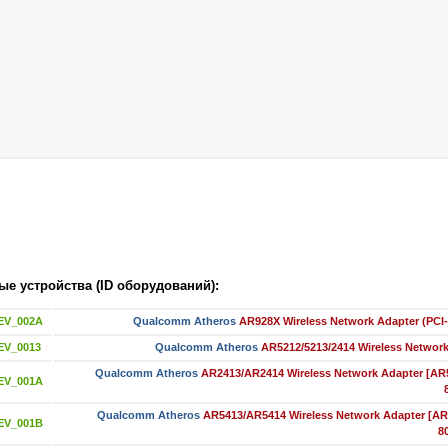
е устройства (ID оборудований):
EV_002A
Qualcomm Atheros
AR928X Wireless Network Adapter (PCI
EV_0013
Qualcomm Atheros
AR5212/5213/2414 Wireless Networ
Qualcomm Atheros
AR2413/AR2414 Wireless Network Adapter [AR
EV_001A
Qualcomm Atheros
AR5413/AR5414 Wireless Network Adapter [AR
EV_001B
8