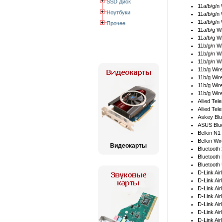
SSD Диск
11a/b/g/n
Ноутбуки
11a/b/g/n
11a/b/g/n
Прочее
11a/b/g Wi
11a/b/g W
11b/g/n W
11b/g/n W
11b/g/n W
11b/g Wir
11b/g Wir
11b/g Wir
11b/g Wir
Allied Te
Allied Te
Askey Blu
ASUS Blue
Belkin N1
Belkin Wi
Видеокарты
Bluetooth
Bluetooth
Bluetooth
D-Link Ai
D-Link Ai
D-Link Ai
D-Link Ai
D-Link Ai
D-Link Ai
D-Link Ai