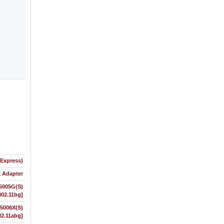
-Express)
k Adapter
5005G(S)
802.11bg]
5006X(S)
02.11abg]