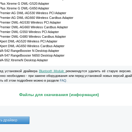
rPlus Xtreme G DWL-G520 Adapter
rPlus Xtreme G DWL-G650 Adapter
rPremier AG DWL-AG530 Wireless PCI Adapter
rPremier AG DWL-AG660 Wireless Cardbus Adapter
rPremier DWL-AG530 Wireless PCI Adapter
rPremier DWL-AG660 Wireless Cardbus Adapter
rPremier DWL-G550 Wireless PCI Adapter
rPremier DWL-G680 Wireless Cardbus Adapter
rXpert DWL-AG520 Wireless PCI Adapter
rXpert DWL-AG650 Wireless Cardbus Adapter
WA-542 RangeBooster N Desktop Adapter
WA-547 RangeBooster N650 Desktop Adapter
WA-552 XtremeN Desktop Adapter
д установкой драйвера
Bluetooth Module
рекомендутся удалить её старую версию.
нно необходимо - при замене оборудования или перед установкой новых версий драй
ать об этом подробнее можно в разделе
FAQ.
Файлы для скачивания (информация)