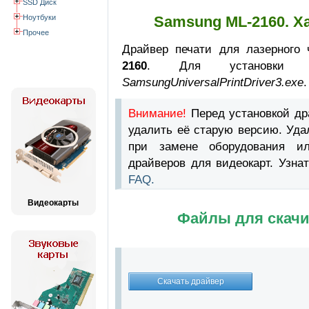
SSD Диск
Ноутбуки
Samsung ML-2160. Х
Прочее
Драйвер печати для лазерного 
2160
. Для установки н
SamsungUniversalPrintDriver3.exe
.
Внимание!
Перед установкой д
удалить её старую версию. Уда
при замене оборудования и
драйверов для видеокарт. Узна
FAQ.
Видеокарты
Файлы для скачи