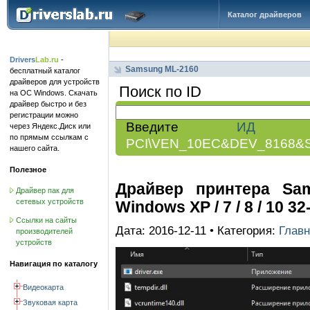
Каталог драйверов
Drivers
Lab.ru
-
Samsung ML-2160
бесплатный каталог
драйверов для устройств
Поиск по ID
на ОС Windows. Скачать
драйвер быстро и без
регистрации можно
Введите
ИД обо
через Яндекс.Диск или
по прямым ссылкам с
PCI\VEN_10EC&DEV_8168&
нашего сайта.
Полезное
Драйвер принтера Sams
Драйвер пак для
сетевых устройств
Windows XP / 7 / 8 / 10 32
Ссылки на сайты
Дата: 2016-12-11 • Категория:
Главн
производителей
устройств
Навигация по каталогу
Видеокарта
Звуковая карта