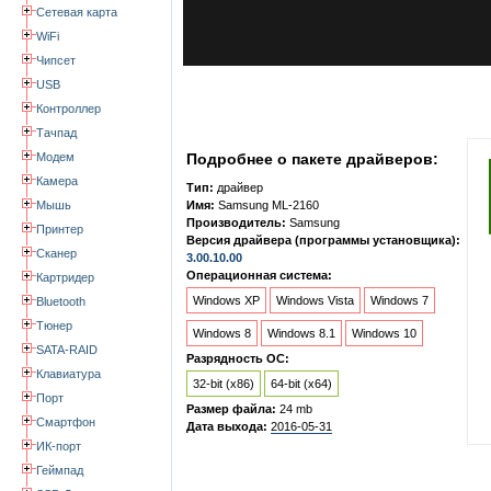
Сетевая карта
WiFi
Чипсет
USB
Контроллер
Тачпад
Модем
Подробнее о пакете драйверов:
Камера
Тип:
драйвер
Мышь
Имя:
Samsung ML-2160
Производитель:
Samsung
Принтер
Версия драйвера (программы установщика):
Сканер
3.00.10.00
Операционная система:
Картридер
Windows XP
Windows Vista
Windows 7
Bluetooth
Тюнер
Windows 8
Windows 8.1
Windows 10
SATA-RAID
Разрядность ОС:
Клавиатура
32-bit (x86)
64-bit (x64)
Порт
Размер файла:
24 mb
Смартфон
Дата выхода:
2016-05-31
ИК-порт
Геймпад