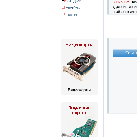
SSD Диск
Внимание!
Пере
Удаление драй
Ноутбуки
драйверов для 
Прочее
Видеокарты