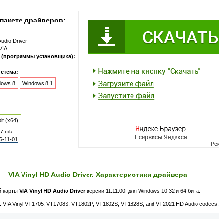
пакете драйверов:
Audio Driver
VIA
 (программы установщика):
стема:
dows 8
Windows 8.1
it (x64)
27 mb
6-11-01
VIA Vinyl HD Audio Driver. Характеристики драйвера
й карты
VIA Vinyl HD Audio Driver
версии 11.11.00f для Windows 10 32 и 64 бита.
 VIA Vinyl VT1705, VT1708S, VT1802P, VT1802S, VT1828S, and VT2021 HD Audio codecs.