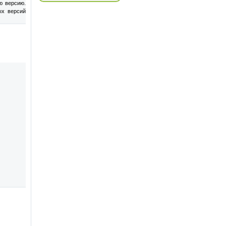
ю версию.
ых версий