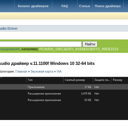
Каталог драйверов
FAQ
Статьи
Поиск драйвера
udio Driver
борудования
, например,
PCI\VEN_10EC&DEV_8168&SUBSYS_99EB1019
Audio драйвер v.11.1100f Windows 10 32-64 bits
 Категория:
Главная
»
Звуковая карта
»
VIA