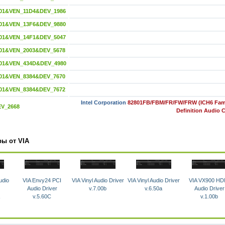
01&VEN_11D4&DEV_1986
01&VEN_13F6&DEV_9880
01&VEN_14F1&DEV_5047
01&VEN_2003&DEV_5678
01&VEN_434D&DEV_4980
01&VEN_8384&DEV_7670
01&VEN_8384&DEV_7672
Intel Corporation
82801FB/FBM/FR/FW/FRW (ICH6 Fami
EV_2668
Definition Audio C
ры от VIA
udio
VIA Envy24 PCI
VIA Vinyl Audio Driver
VIA Vinyl Audio Driver
VIA VX900 HD
Audio Driver
v.7.00b
v.6.50a
Audio Driver
v.5.60C
v.1.00b