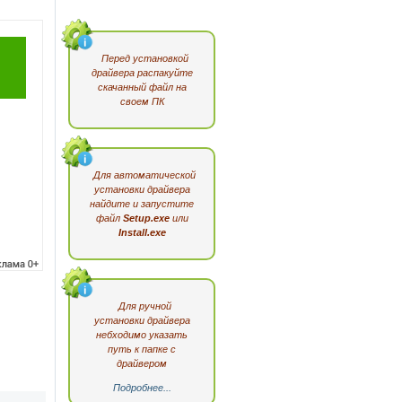
Перед установкой
драйвера распакуйте
скачанный файл на
своем ПК
Для автоматической
установки драйвера
найдите и запустите
файл
Setup.exe
или
Install.exe
Для ручной
установки драйвера
небходимо указать
путь к папке с
драйвером
Подробнее...