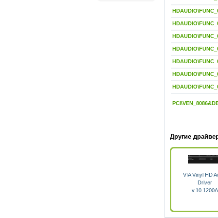
HDAUDIO\FUNC_
HDAUDIO\FUNC_
HDAUDIO\FUNC_
HDAUDIO\FUNC_
HDAUDIO\FUNC_
HDAUDIO\FUNC_
HDAUDIO\FUNC_
PCI\VEN_8086&D
Другие драйве
VIA Vinyl HD A
Driver
v.10.1200A