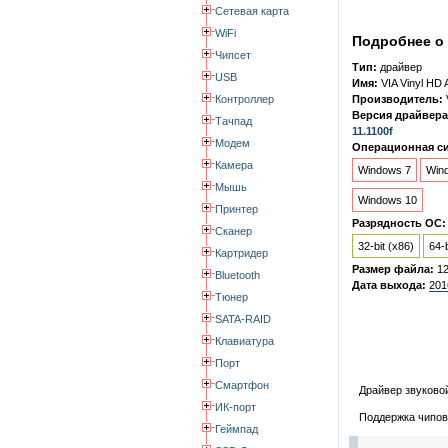
Сетевая карта
WiFi
Подробнее о 
Чипсет
Тип:
драйвер
USB
Имя:
VIA Vinyl HD 
Контроллер
Производитель:
Версия драйвера
Тачпад
11.1100f
Модем
Операционная си
Камера
Windows 7
Win
Мышь
Windows 10
Принтер
Разрядность ОС:
Сканер
32-bit (x86)
64-b
Картридер
Размер файла:
1
Bluetooth
Дата выхода:
201
Тюнер
SATA-RAID
Клавиатура
Порт
Смартфон
Драйвер звуково
ИК-порт
Поддержка чипов:
Геймпад