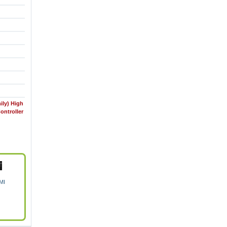
ly) High
ontroller
MI