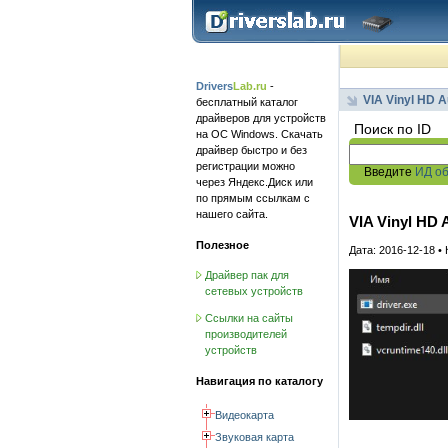
Drivers
Lab.ru
-
VIA Vinyl HD A
бесплатный каталог
драйверов для устройств
Поиск по ID
на ОС Windows. Скачать
драйвер быстро и без
регистрации можно
Введите
ИД о
через Яндекс.Диск или
по прямым ссылкам с
нашего сайта.
VIA Vinyl HD 
Полезное
Дата: 2016-12-18 •
Драйвер пак для
сетевых устройств
Ссылки на сайты
производителей
устройств
Навигация по каталогу
Видеокарта
Звуковая карта