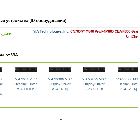
е устройства (ID оборудований):
VIA Technologies, Inc.
CN700/P4M800 Pro/P4M800 CE/VN800 Grap
EV_3344
UniChr
ры от VIA
96,
VIA VX11 MSP
VIA VX900 MSP
VIA VX855 MSP
VIA VX800 M
ay
Dysplay Driver
Display Driver
Display Driver
Display Drive
v.32.00.00g
v.24.16.01j
v.23.12.01b
v.24.12.01g
87
***