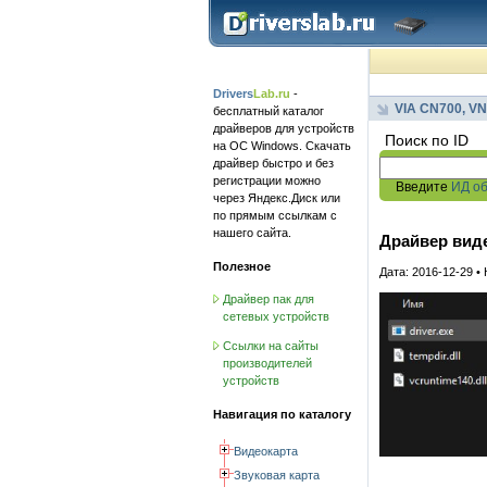
Drivers
Lab.ru
-
VIA CN700, VN
бесплатный каталог
драйверов для устройств
Поиск по ID
на ОС Windows. Скачать
драйвер быстро и без
регистрации можно
Введите
ИД о
через Яндекс.Диск или
по прямым ссылкам с
нашего сайта.
Драйвер виде
Полезное
Дата: 2016-12-29 •
Драйвер пак для
сетевых устройств
Ссылки на сайты
производителей
устройств
Навигация по каталогу
Видеокарта
Звуковая карта