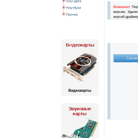
SSD Диск
Внимание!
Пере
Ноутбуки
версию. Удале
Прочее
версий драйвер
Видеокарты