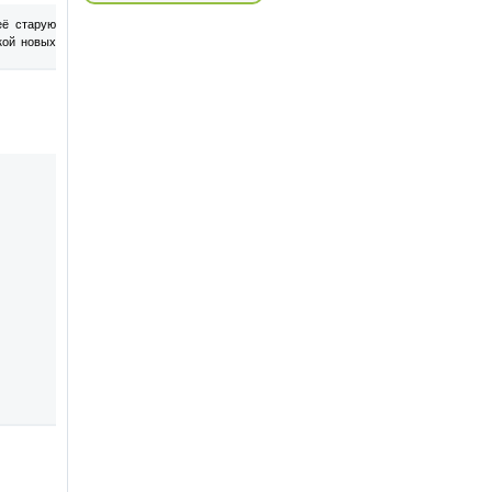
её старую
кой новых