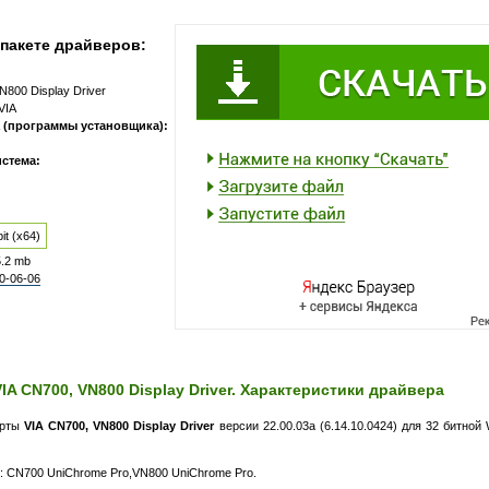
пакете драйверов:
N800 Display Driver
VIA
 (программы установщика):
стема:
it (x64)
5.2 mb
0-06-06
VIA CN700, VN800 Display Driver. Характеристики драйвера
арты
VIA CN700, VN800 Display Driver
версии 22.00.03a (6.14.10.0424) для 32 битной
: CN700 UniChrome Pro,VN800 UniChrome Pro.