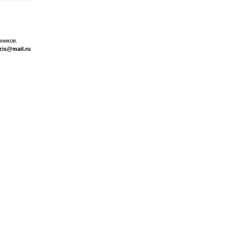
ников.
zis@mail.ru