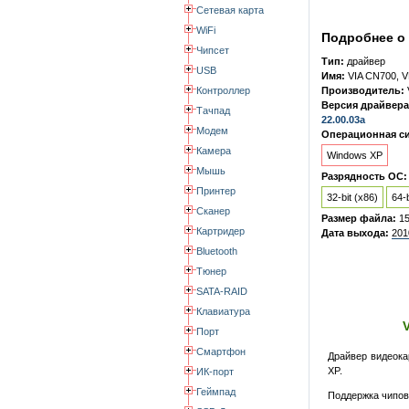
Сетевая карта
WiFi
Подробнее о 
Чипсет
Тип:
драйвер
USB
Имя:
VIA CN700, V
Контроллер
Производитель:
Версия драйвера
Тачпад
22.00.03a
Модем
Операционная си
Камера
Windows XP
Мышь
Разрядность ОС:
Принтер
32-bit (x86)
64-b
Сканер
Размер файла:
1
Картридер
Дата выхода:
201
Bluetooth
Тюнер
SATA-RAID
Клавиатура
Порт
Смартфон
Драйвер видеок
XP.
ИК-порт
Геймпад
Поддержка чипов