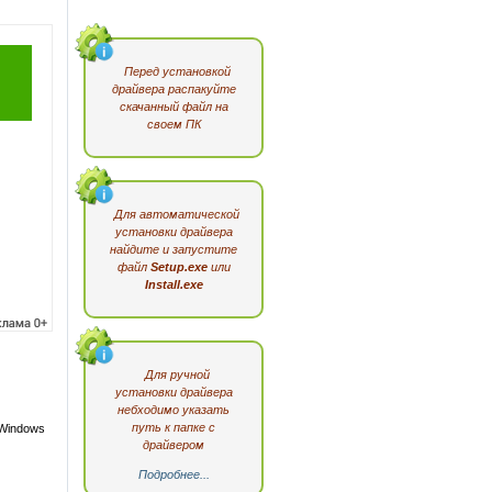
Перед установкой
драйвера распакуйте
скачанный файл на
своем ПК
Для автоматической
установки драйвера
найдите и запустите
файл
Setup.exe
или
Install.exe
Для ручной
установки драйвера
небходимо указать
путь к папке с
 Windows
драйвером
Подробнее...