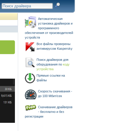
Автоматическая
установка драйверов и
программного
обеспечения от производителей
устройств
Все файлы проверены
антивирусом Kaspersky
Поиск драйверов для
оборудования по
коду
устройства
Прямые ссылки на
файлы
Скорость скачивания -
до 100 Мбит/сек
Скачивание драйверов
- бесплатно и без
регистрации