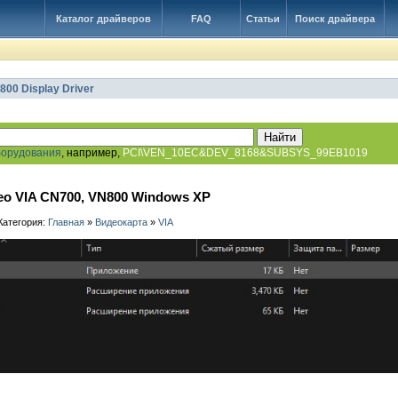
Каталог драйверов
FAQ
Статьи
Поиск драйвера
800 Display Driver
борудования
, например,
PCI\VEN_10EC&DEV_8168&SUBSYS_99EB1019
о VIA CN700, VN800 Windows XP
 Категория:
Главная
»
Видеокарта
»
VIA