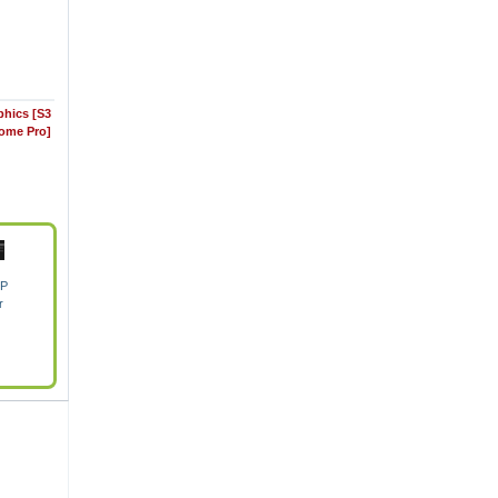
hics [S3
ome Pro]
SP
r