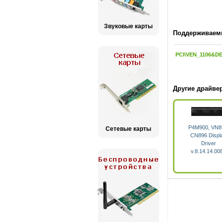
Звуковые карты
Поддерживаемы
PCI\VEN_1106&D
Другие драйве
P4M900, VN8
Сетевые карты
CN896 Displ
Driver
v.8.14.14.00