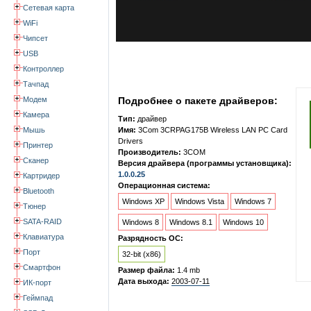
Сетевая карта
WiFi
Чипсет
USB
Контроллер
Тачпад
Модем
Подробнее о пакете драйверов:
Камера
Тип:
драйвер
Мышь
Имя:
3Com 3CRPAG175B Wireless LAN PC Card
Drivers
Принтер
Производитель:
3COM
Сканер
Версия драйвера (программы установщика):
1.0.0.25
Картридер
Операционная система:
Bluetooth
Windows XP
Windows Vista
Windows 7
Тюнер
SATA-RAID
Windows 8
Windows 8.1
Windows 10
Клавиатура
Разрядность ОС:
Порт
32-bit (x86)
Смартфон
Размер файла:
1.4 mb
Дата выхода:
2003-07-11
ИК-порт
Геймпад