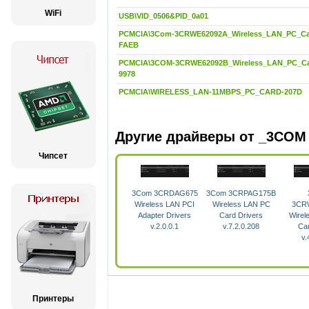
WiFi
USB\VID_0506&PID_0a01
PCMCIA\3Com-3CRWE62092A_Wireless_LAN_PC_Ca
FAEB
PCMCIA\3COM-3CRWE62092B_Wireless_LAN_PC_Ca
9978
PCMCIA\WIRELESS_LAN-11MBPS_PC_CARD-207D
Другие драйверы от _3COM
Чипсет
3Com 3CRDAG675
3Com 3CRPAG175B
Wireless LAN PCI
Wireless LAN PC
3CR
Adapter Drivers
Card Drivers
Wirel
v.2.0.0.1
v.7.2.0.208
Car
v.
Принтеры