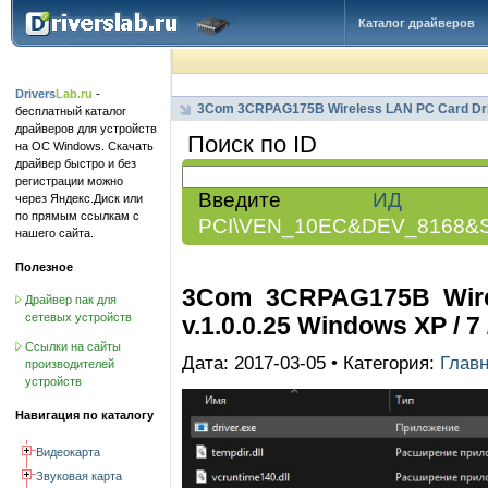
Каталог драйверов
Drivers
Lab.ru
-
3Com 3CRPAG175B Wireless LAN PC Card Dr
бесплатный каталог
драйверов для устройств
Поиск по ID
на ОС Windows. Скачать
драйвер быстро и без
регистрации можно
Введите
ИД обо
через Яндекс.Диск или
по прямым ссылкам с
PCI\VEN_10EC&DEV_8168&
нашего сайта.
Полезное
3Com 3CRPAG175B Wire
Драйвер пак для
сетевых устройств
v.1.0.0.25 Windows XP / 7 / 
Ссылки на сайты
Дата: 2017-03-05 • Категория:
Глав
производителей
устройств
Навигация по каталогу
Видеокарта
Звуковая карта