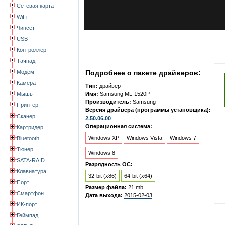
Сетевая карта
WiFi
Чипсет
USB
Контроллер
Тачпад
Модем
Подробнее о пакете драйверов:
Камера
Тип:
драйвер
Мышь
Имя:
Samsung ML-1520P
Производитель:
Samsung
Принтер
Версия драйвера (программы установщика):
Сканер
2.50.06.00
Операционная система:
Картридер
Windows XP
Windows Vista
Windows 7
Bluetooth
Тюнер
Windows 8
SATA-RAID
Разрядность ОС:
Клавиатура
32-bit (x86)
64-bit (x64)
Порт
Размер файла:
21 mb
Смартфон
Дата выхода:
2015-02-03
ИК-порт
Геймпад