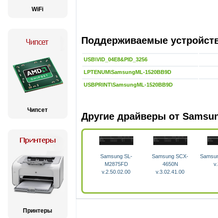
WiFi
Поддерживаемые устройства
USB\VID_04E8&PID_3256
LPTENUM\SamsungML-1520BB9D
USBPRINT\SamsungML-1520BB9D
Чипсет
Другие драйверы от Samsu
Samsung SL-
Samsung SCX-
Samsu
M2875FD
4650N
v
v.2.50.02.00
v.3.02.41.00
Принтеры