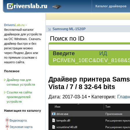
Каталог драйверов
Drivers
Lab.ru
-
Samsung ML-1520P
бесплатный каталог
драйверов для устройств
Поиск по ID
на ОС Windows. Скачать
драйвер быстро и без
регистрации можно
Введите
ИД обо
через Яндекс.Диск или
по прямым ссылкам с
PCI\VEN_10EC&DEV_8168&
нашего сайта.
Полезное
Драйвер принтера Sams
Драйвер пак для
сетевых устройств
Vista / 7 / 8 32-64 bits
Ссылки на сайты
Дата: 2017-03-14 • Категория:
Глав
производителей
устройств
Навигация по каталогу
Видеокарта
Звуковая карта