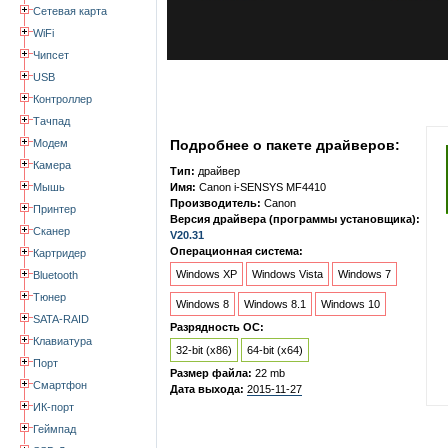
Сетевая карта
WiFi
Чипсет
USB
Контроллер
Тачпад
Модем
Подробнее о пакете драйверов:
Камера
Тип:
драйвер
Мышь
Имя:
Canon i-SENSYS MF4410
Производитель:
Canon
Принтер
Версия драйвера (программы установщика):
Сканер
V20.31
Операционная система:
Картридер
Windows XP
Windows Vista
Windows 7
Bluetooth
Тюнер
Windows 8
Windows 8.1
Windows 10
SATA-RAID
Разрядность ОС:
Клавиатура
32-bit (x86)
64-bit (x64)
Порт
Размер файла:
22 mb
Смартфон
Дата выхода:
2015-11-27
ИК-порт
Геймпад