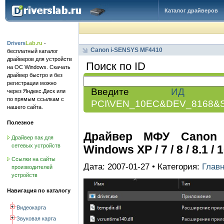
Каталог драйверов
Drivers
Lab.ru
-
Canon i-SENSYS MF4410
бесплатный каталог
драйверов для устройств
Поиск по ID
на ОС Windows. Скачать
драйвер быстро и без
регистрации можно
Введите
ИД обо
через Яндекс.Диск или
по прямым ссылкам с
PCI\VEN_10EC&DEV_8168&
нашего сайта.
Полезное
Драйвер МФУ Canon 
Драйвер пак для
сетевых устройств
Windows XP / 7 / 8 / 8.1 / 
Ссылки на сайты
Дата: 2007-01-27 • Категория:
Глав
производителей
устройств
Навигация по каталогу
Видеокарта
Звуковая карта