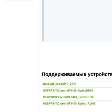
Поддерживаемые устройства
USB\VID_04A9&PID_2737
USBPRINT\CanonMF4400_SeriesDD09
WSDPRINT\CanonMF4400_SeriesDD09
USBPRINT\CanonMF4400_Series_F1948