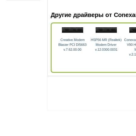
Другие драйверы от Conexa
Creative Modem
HSP56 MR (Realtek)
Conexan
Blaster PCI DI5663
Modem Driver
V90 H
v.7.62.00.00
v.12.0300.0031
v.2.