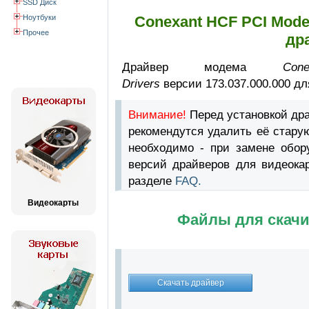
SSD Диск
Ноутбуки
Conexant HCF PCI Mode
Прочее
др
Драйвер модема
Co
Drivers
версии 173.037.000.000 дл
Внимание!
Перед установкой др
рекомендутся удалить её стару
необходимо - при замене обор
версий драйверов для видеока
разделе
FAQ.
Видеокарты
Файлы для скачи