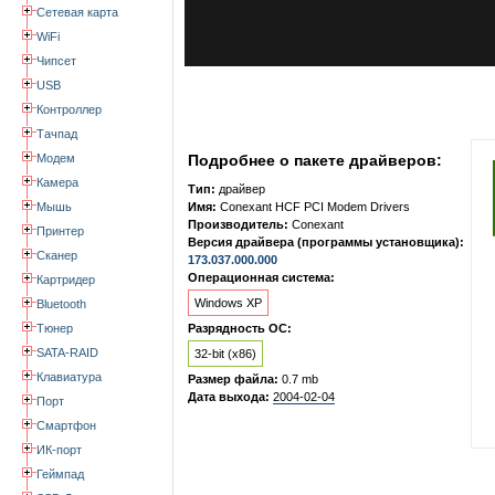
Сетевая карта
WiFi
Чипсет
USB
Контроллер
Тачпад
Модем
Подробнее о пакете драйверов:
Камера
Тип:
драйвер
Мышь
Имя:
Conexant HCF PCI Modem Drivers
Производитель:
Conexant
Принтер
Версия драйвера (программы установщика):
Сканер
173.037.000.000
Операционная система:
Картридер
Windows XP
Bluetooth
Тюнер
Разрядность ОС:
SATA-RAID
32-bit (x86)
Клавиатура
Размер файла:
0.7 mb
Дата выхода:
2004-02-04
Порт
Смартфон
ИК-порт
Геймпад