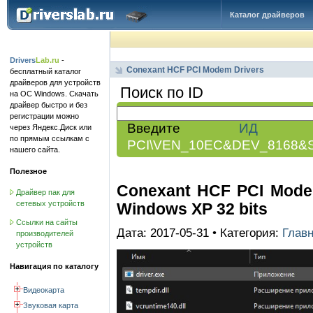
Каталог драйверов
Drivers
Lab.ru
-
Conexant HCF PCI Modem Drivers
бесплатный каталог
драйверов для устройств
Поиск по ID
на ОС Windows. Скачать
драйвер быстро и без
регистрации можно
Введите
ИД обо
через Яндекс.Диск или
по прямым ссылкам с
PCI\VEN_10EC&DEV_8168&
нашего сайта.
Полезное
Conexant HCF PCI Modem 
Драйвер пак для
сетевых устройств
Windows XP 32 bits
Ссылки на сайты
Дата: 2017-05-31 • Категория:
Глав
производителей
устройств
Навигация по каталогу
Видеокарта
Звуковая карта