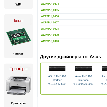
ACPI\PU_0004
WiFi
ACPI\PU_0005
ACPI\PU_0006
ACPI\PU_0007
ACPI\PU_0008
ACPI\PU_0009
ACPI\PU_0010
Чипсет
Другие драйверы от Asus
ASUS AMDA00
Asus AMDA00
Asu
Interface
Interface
I
v.12.12.47.550
v.1.00.0530.2013
v.14
Принтеры