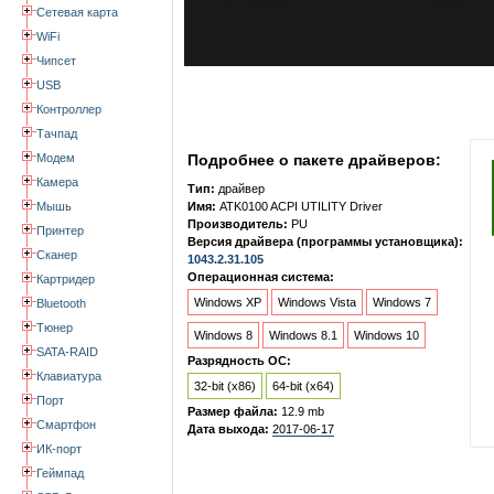
Сетевая карта
WiFi
Чипсет
USB
Контроллер
Тачпад
Модем
Подробнее о пакете драйверов:
Камера
Тип:
драйвер
Мышь
Имя:
ATK0100 ACPI UTILITY Driver
Производитель:
PU
Принтер
Версия драйвера (программы установщика):
Сканер
1043.2.31.105
Операционная система:
Картридер
Windows XP
Windows Vista
Windows 7
Bluetooth
Тюнер
Windows 8
Windows 8.1
Windows 10
SATA-RAID
Разрядность ОС:
Клавиатура
32-bit (x86)
64-bit (x64)
Порт
Размер файла:
12.9 mb
Смартфон
Дата выхода:
2017-06-17
ИК-порт
Геймпад