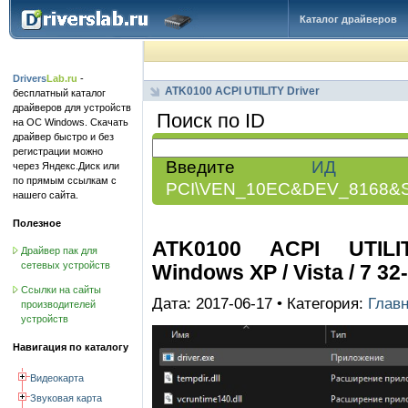
Каталог драйверов
Drivers
Lab.ru
-
ATK0100 ACPI UTILITY Driver
бесплатный каталог
драйверов для устройств
Поиск по ID
на ОС Windows. Скачать
драйвер быстро и без
регистрации можно
Введите
ИД обо
через Яндекс.Диск или
по прямым ссылкам с
PCI\VEN_10EC&DEV_8168&
нашего сайта.
Полезное
ATK0100 ACPI UTILITY
Драйвер пак для
сетевых устройств
Windows XP / Vista / 7 32-
Ссылки на сайты
Дата: 2017-06-17 • Категория:
Глав
производителей
устройств
Навигация по каталогу
Видеокарта
Звуковая карта