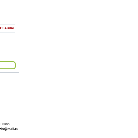
PCI Audio
ников.
zis@mail.ru