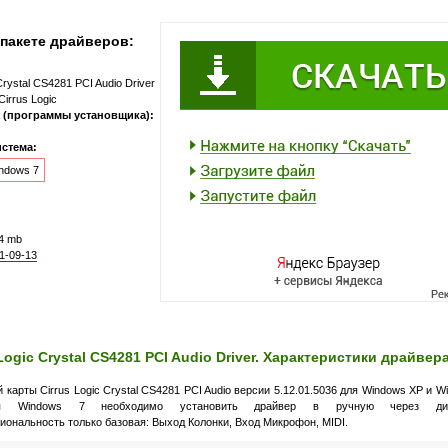
пакете драйверов:
Crystal CS4281 PCI Audio Driver
Cirrus Logic
 (программы установщика):
стема:
ndows 7
4 mb
1-09-13
 Logic Crystal CS4281 PCI Audio Driver. Характеристики драйвер
 карты Cirrus Logic Crystal CS4281 PCI Audio версии 5.12.01.5036 для Windows XP и W
я Windows 7 необходимо установить драйвер в ручную через дис
иональность только базовая: Выход Колонки, Вход Микрофон, MIDI.