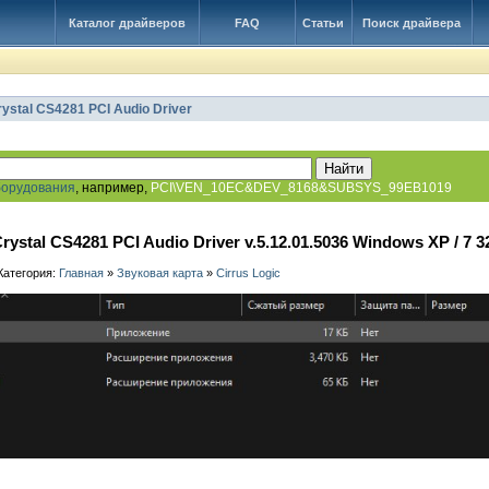
Каталог драйверов
FAQ
Статьи
Поиск драйвера
rystal CS4281 PCI Audio Driver
борудования
, например,
PCI\VEN_10EC&DEV_8168&SUBSYS_99EB1019
Crystal CS4281 PCI Audio Driver v.5.12.01.5036 Windows XP / 7 32
 Категория:
Главная
»
Звуковая карта
»
Cirrus Logic