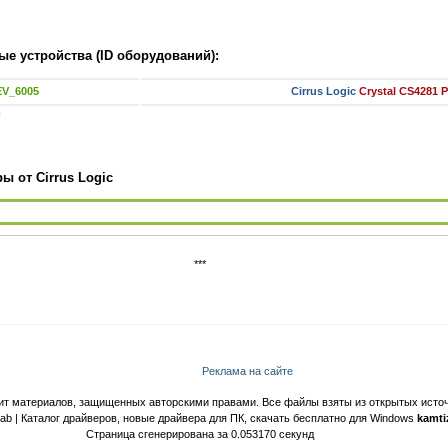
е устройства (ID оборудований):
EV_6005
Cirrus Logic
Crystal CS4281 
F
ы от Cirrus Logic
***
Реклама на сайте
ит материалов, защищенных авторскими правами. Все файлы взяты из открытых источ
Lab | Каталог драйверов, новые драйвера для ПК, скачать бесплатно для Windows
kamti
Страница сгенерирована за 0.053170 секунд