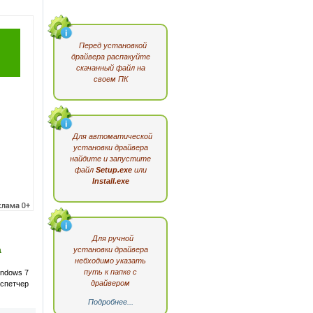
Перед установкой
драйвера распакуйте
скачанный файл на
своем ПК
Для автоматической
установки драйвера
найдите и запустите
файл
Setup.exe
или
Install.exe
Для ручной
а
установки драйвера
небходимо указать
путь к папке с
indows 7
драйвером
петчер
Подробнее...