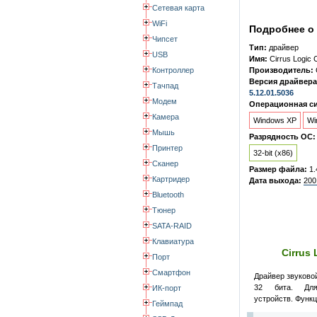
Сетевая карта
WiFi
Подробнее о 
Чипсет
Тип:
драйвер
USB
Имя:
Cirrus Logic 
Контроллер
Производитель:
Версия драйвера
Тачпад
5.12.01.5036
Модем
Операционная си
Камера
Windows XP
Wi
Мышь
Разрядность ОС:
Принтер
32-bit (x86)
Сканер
Размер файла:
1.
Картридер
Дата выхода:
200
Bluetooth
Тюнер
SATA-RAID
Клавиатура
Cirrus
Порт
Смартфон
Драйвер звуковой
32 бита. Дл
ИК-порт
устройств. Функц
Геймпад