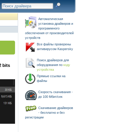
Автоматическая
установка драйверов и
программного
обеспечения от производителей
устройств
Все файлы проверены
антивирусом Kaspersky
Поиск драйверов для
 bits
оборудования по
коду
устройства
Прямые ссылки на
файлы
Скорость скачивания -
до 100 Мбит/сек
Скачивание драйверов
- бесплатно и без
регистрации