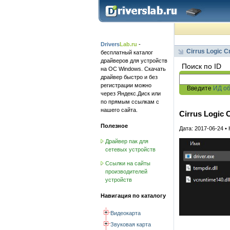
Drivers
Lab.ru
-
Cirrus Logic C
бесплатный каталог
драйверов для устройств
Поиск по ID
на ОС Windows. Скачать
драйвер быстро и без
регистрации можно
Введите
ИД о
через Яндекс.Диск или
по прямым ссылкам с
нашего сайта.
Cirrus Logic 
Полезное
Дата: 2017-06-24 •
Драйвер пак для
сетевых устройств
Ссылки на сайты
производителей
устройств
Навигация по каталогу
Видеокарта
Звуковая карта