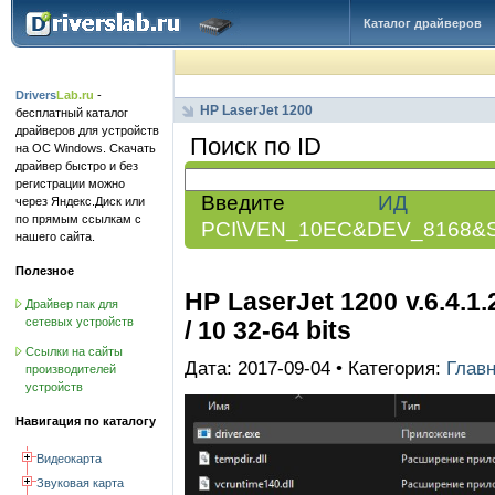
Каталог драйверов
Drivers
Lab.ru
-
HP LaserJet 1200
бесплатный каталог
драйверов для устройств
Поиск по ID
на ОС Windows. Скачать
драйвер быстро и без
регистрации можно
Введите
ИД обо
через Яндекс.Диск или
по прямым ссылкам с
PCI\VEN_10EC&DEV_8168&
нашего сайта.
Полезное
HP LaserJet 1200 v.6.4.1.
Драйвер пак для
сетевых устройств
/ 10 32-64 bits
Ссылки на сайты
Дата: 2017-09-04 • Категория:
Глав
производителей
устройств
Навигация по каталогу
Видеокарта
Звуковая карта