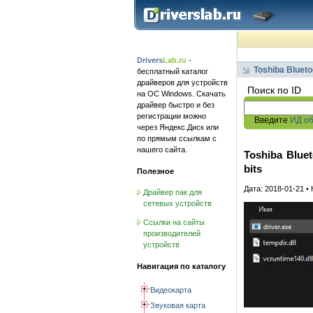
Drivers
Lab.ru
-
Toshiba Blueto
бесплатный каталог
драйверов для устройств
Поиск по ID
на ОС Windows. Скачать
драйвер быстро и без
регистрации можно
Введите
ИД о
через Яндекс.Диск или
по прямым ссылкам с
нашего сайта.
Toshiba Blueto
bits
Полезное
Дата: 2018-01-21 •
Драйвер пак для
сетевых устройств
Ссылки на сайты
производителей
устройств
Навигация по каталогу
Видеокарта
Звуковая карта