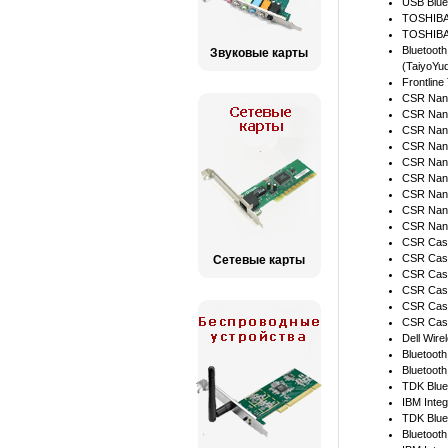
USB Blue
TOSHIBA 
TOSHIBA 
Blueto
Звуковые карты
(TaiyoYu
Frontline
CSR Nan
CSR Nan
CSR Nano
CSR Nano
CSR Nan
CSR Nan
CSR Nan
CSR Nan
CSR Nan
CSR Casi
CSR Casi
Сетевые карты
CSR Casi
CSR Casi
CSR Casi
CSR Casi
Dell Wire
Bluetoot
Bluetooth
TDK Blue
IBM Integ
TDK Blue
Bluetooth