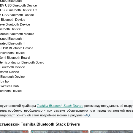
rated Bluetooth
 BV USB Bluetooth Device
 USB Bluetooth Device 1.2
 USB Bluetooth Device
Bluetooth Device
ave Bluetooth Device
uetooth Device
Mobile Bluetooth Module
rated Bluetooth II
rated Bluetooth III
e USB Bluetooth Device
Bluetooth Device
Semi Bluetooth Board
 Semiconductor Bluetooth Board
l Bluetooth Device
etooth Device
Bluetooth Device
 by hp
 wireless hub
uetooth Device
д установкой драйвера
Toshiba Bluetooth Stack Drivers
рекомендутся удалить её стару
вера особенно необходимо - при замене оборудования или перед установкой нов
видеокарт. Узнать об этом подробнее можно в разделе
FAQ.
тановкой Toshiba Bluetooth Stack Drivers