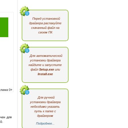
Перед установкой
драйвера распакуйте
скачанный файл на
своем ПК
Для автоматической
установки драйвера
найдите и запустите
файл
Setup.exe
или
Install.exe
Для ручной
установки драйвера
небходимо указать
путь к папке с
драйвером
ачен для
0.
Подробнее...