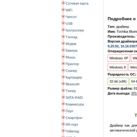
Сетевая карта
WiFi
Чипсет
Подробнее о 
USB
Тип:
драйвер
Контроллер
Имя:
Toshiba Bluet
Производитель:
Тачпад
Версия драйвера
Модем
9.20.02, 10.16.0307
Камера
Операционная си
Мышь
Windows XP
Wi
Принтер
Windows 8
Win
Сканер
Разрядность ОС:
Картридер
32-bit (x86)
64-b
Bluetooth
Размер файла:
8
Тюнер
Дата выхода:
201
SATA-RAID
Клавиатура
Порт
T
Смартфон
ИК-порт
Драйвер пак для 
автоматической у
Геймпад