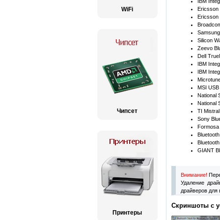
IBM Integ
WiFi
Ericsson
Ericsson
Broadcom
Samsung 
Silicon W
Zeevo Bl
Dell True
IBM Integ
IBM Integ
Microtun
MSI USB 
National 
National
Чипсет
TI Mistra
Sony Blu
Formosa 
Bluetooth
Bluetooth
GIANT Bl
Внимание!
Пере
Удаление драй
драйверов для 
Скриншоты с ус
Принтеры