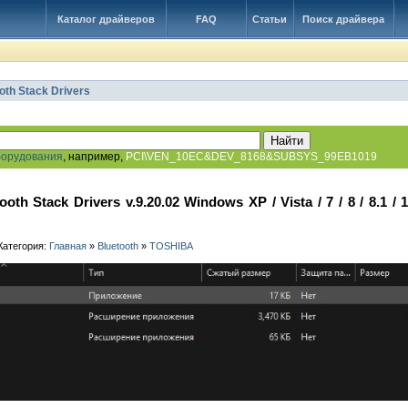
Каталог драйверов
FAQ
Статьи
Поиск драйвера
oth Stack Drivers
борудования
, например,
PCI\VEN_10EC&DEV_8168&SUBSYS_99EB1019
oth Stack Drivers v.9.20.02 Windows XP / Vista / 7 / 8 / 8.1 / 
 Категория:
Главная
»
Bluetooth
»
TOSHIBA