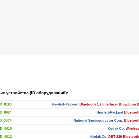
е устройства (ID оборудований):
ID_011D
Hewlett-Packard
Bluetooth 1.2 Interface [Broadcom
D_0624
Hewlett-Packard
Bluetoot
D_0807
National Semiconductor Corp.
Bluetoot
ID_5010
Kodak Co.
Wireles
ID_5012
Kodak Co.
DBT-220 Bluetooth