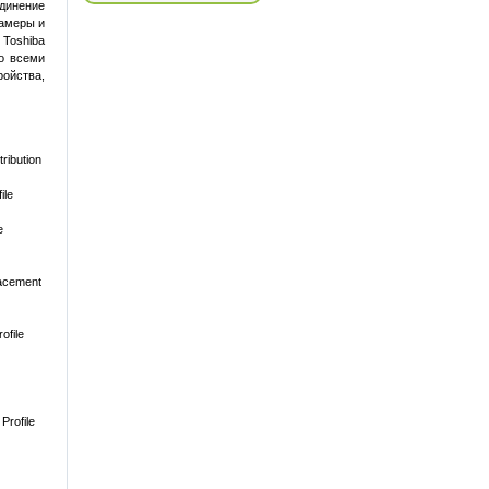
динение
камеры и
 Toshiba
со всеми
ойства,
ibution
ile
e
acement
ofile
Profile