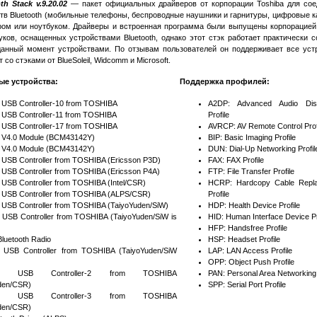
th Stack v.9.20.02
— пакет официальных драйверов от корпорации Toshiba для сое
тв Bluetooth (мобильные телефоны, беспроводные наушники и гарнитуры, цифровые 
ером или ноутбуком. Драйверы и встроенная программа были выпущены корпорацией
уков, оснащенных устройствами Bluetooth, однако этот стэк работает практически 
анный момент устройствами. По отзывам пользователей он поддерживает все устр
 со стэками от BlueSoleil, Widcomm и Microsoft.
е устройства:
Поддержка профилей:
h USB Controller-10 from TOSHIBA
A2DP: Advanced Audio Distr
h USB Controller-11 from TOSHIBA
Profile
h USB Controller-17 from TOSHIBA
AVRCP: AV Remote Control Prof
h V4.0 Module (BCM43142Y)
BIP: Basic Imaging Profile
h V4.0 Module (BCM43142Y)
DUN: Dial-Up Networking Profil
h USB Controller from TOSHIBA (Ericsson P3D)
FAX: FAX Profile
h USB Controller from TOSHIBA (Ericsson P4A)
FTP: File Transfer Profile
h USB Controller from TOSHIBA (Intel/CSR)
HCRP: Hardcopy Cable Repl
h USB Controller from TOSHIBA (ALPS/CSR)
Profile
h USB Controller from TOSHIBA (TaiyoYuden/SiW)
HDP: Health Device Profile
h USB Controller from TOSHIBA (TaiyoYuden/SiW is
HID: Human Interface Device Pr
HFP: Handsfree Profile
Bluetooth Radio
HSP: Headset Profile
h USB Controller from TOSHIBA (TaiyoYuden/SiW
LAP: LAN Access Profile
OPP: Object Push Profile
oth USB Controller-2 from TOSHIBA
PAN: Personal Area Networking 
den/CSR)
SPP: Serial Port Profile
oth USB Controller-3 from TOSHIBA
den/CSR)