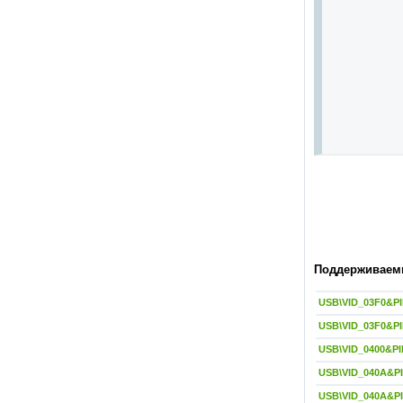
Поддерживаемы
USB\VID_03F0&P
USB\VID_03F0&PI
USB\VID_0400&PI
USB\VID_040A&P
USB\VID_040A&P