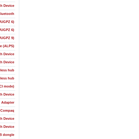
th Device
luetooth
S/UGPZ 6)
S/UGPZ 6)
S/UGPZ 9)
le (ALPS)
th Device
th Device
eless hub
eless hub
HCI mode)
h Device
h Adapter
y Compaq
th Device
th Device
B dongle