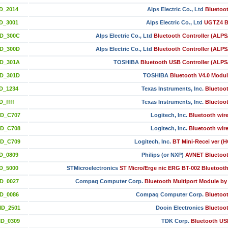
D_2014
Alps Electric Co., Ltd
Bluetoo
D_3001
Alps Electric Co., Ltd
UGTZ4 B
ID_300C
Alps Electric Co., Ltd
Bluetooth Controller (ALP
ID_300D
Alps Electric Co., Ltd
Bluetooth Controller (ALP
ID_301A
TOSHIBA
Bluetooth USB Controller (ALP
ID_301D
TOSHIBA
Bluetooth V4.0 Modu
D_1234
Texas Instruments, Inc.
Bluetoo
_ffff
Texas Instruments, Inc.
Bluetoo
ID_C707
Logitech, Inc.
Bluetooth wir
ID_C708
Logitech, Inc.
Bluetooth wir
ID_C709
Logitech, Inc.
BT Mini-Recei ver (
D_0809
Philips (or NXP)
AVNET Bluetoot
D_5000
STMicroelectronics
ST Micro/Erge nic ERG BT-002 Bluetoot
D_0027
Compaq Computer Corp.
Bluetooth Multiport Module b
D_0086
Compaq Computer Corp.
Bluetoo
ID_2501
Dooin Electronics
Bluetoo
ID_0309
TDK Corp.
Bluetooth US