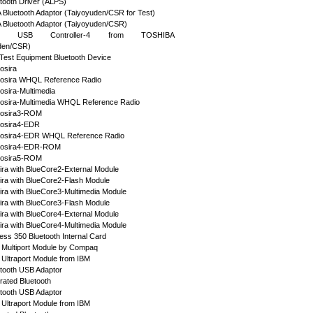
tooth Driver (ALPS)
Bluetooth Adaptor (Taiyoyuden/CSR for Test)
Bluetooth Adaptor (Taiyoyuden/CSR)
oth USB Controller-4 from TOSHIBA
den/CSR)
 Test Equipment Bluetooth Device
osira
osira WHQL Reference Radio
sira-Multimedia
sira-Multimedia WHQL Reference Radio
osira3-ROM
osira4-EDR
osira4-EDR WHQL Reference Radio
osira4-EDR-ROM
osira5-ROM
ra with BlueCore2-External Module
ra with BlueCore2-Flash Module
ra with BlueCore3-Multimedia Module
ra with BlueCore3-Flash Module
ra with BlueCore4-External Module
ra with BlueCore4-Multimedia Module
less 350 Bluetooth Internal Card
h Multiport Module by Compaq
 Ultraport Module from IBM
tooth USB Adaptor
rated Bluetooth
tooth USB Adaptor
 Ultraport Module from IBM