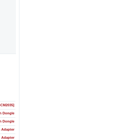
 BCM2035]
h Dongle
h Dongle
s Adapter
 Adapter