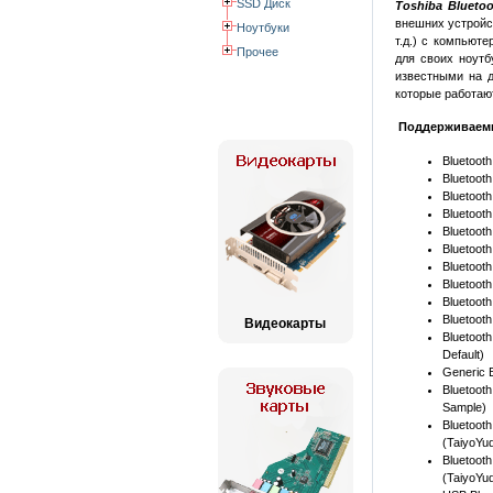
SSD Диск
Toshiba Bluetoo
внешних устройс
Ноутбуки
т.д.) с компьют
Прочее
для своих ноутб
известными на д
которые работают
Поддерживаемы
Bluetoot
Bluetoot
Bluetoot
Bluetoot
Bluetoot
Bluetoot
Bluetoot
Bluetoot
Bluetoot
Bluetoot
Видеокарты
Bluetoot
Default)
Generic 
Bluetoot
Sample)
Blueto
(TaiyoYu
Blueto
(TaiyoYu