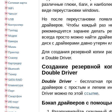
Сетевая карта
различные глюки, баги, и наибол
WiFi
виде переустановки windows.
Чипсет
Но после переустановки появл
USB
драйверов. Чтобы каждый раз не
Контроллер
Тачпад
рекомендуется заранее делать ре
Модем
всегда просто можно найти драйве
Камера
диск с драйверами давно утерян и
Мышь
Для создания резервной копии ра
Принтер
и Double Driver.
Сканер
Картридер
Создание резервной к
Bluetooth
Double Driver
Тюнер
SATA-RAID
Double Driver
- бесплатная про
Клавиатура
драйверов с простым и легким ин
Порт
Driver можно по этой
ссылке
.
Смартфон
Бэкап драйверов с помощью
ИК-порт
Геймпад
Разархивируйте скачанный ф