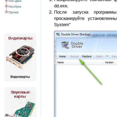
SSD Диск
dd.exe.
Ноутбуки
После запуска программ
Прочее
просканируйте установленн
System"
Видеокарты