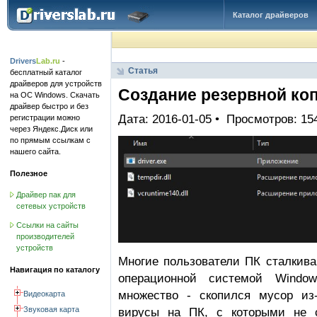
Каталог драйверов
Drivers
Lab.ru
-
Статья
бесплатный каталог
драйверов для устройств
Создание резервной ко
на ОС Windows. Скачать
драйвер быстро и без
Дата: 2016-01-05 • Просмотров: 1
регистрации можно
через Яндекс.Диск или
по прямым ссылкам с
нашего сайта.
Полезное
Драйвер пак для
сетевых устройств
Ссылки на сайты
производителей
устройств
Многие пользователи ПК сталкива
Навигация по каталогу
операционной системой Windo
множество - скопился мусор из-
Видеокарта
Звуковая карта
вирусы на ПК, с которыми не с