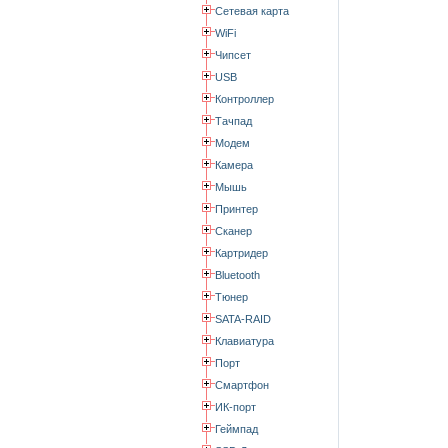
Сетевая карта
WiFi
Чипсет
USB
Контроллер
Тачпад
Модем
Камера
Мышь
Принтер
Сканер
Картридер
Bluetooth
Тюнер
SATA-RAID
Клавиатура
Порт
Смартфон
ИК-порт
Геймпад