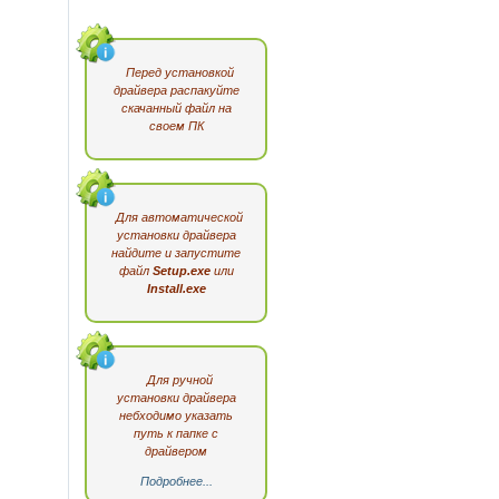
Перед установкой
драйвера распакуйте
скачанный файл на
своем ПК
Для автоматической
установки драйвера
найдите и запустите
файл
Setup.exe
или
Install.exe
Для ручной
установки драйвера
небходимо указать
путь к папке с
драйвером
Подробнее...