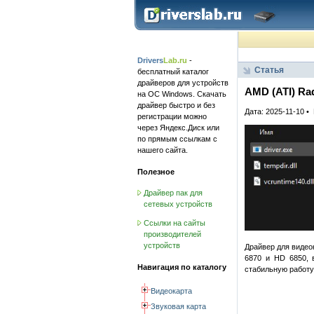
Drivers
Lab.ru
-
Статья
бесплатный каталог
драйверов для устройств
AMD (ATI) Ra
на ОС Windows. Скачать
драйвер быстро и без
Дата: 2025-11-10 
регистрации можно
через Яндекс.Диск или
по прямым ссылкам с
нашего сайта.
Полезное
Драйвер пак для
сетевых устройств
Ссылки на сайты
производителей
устройств
Драйвер для видео
6870 и HD 6850, 
Навигация по каталогу
стабильную работу
Видеокарта
Звуковая карта