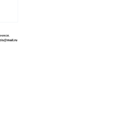
ников.
zis@mail.ru