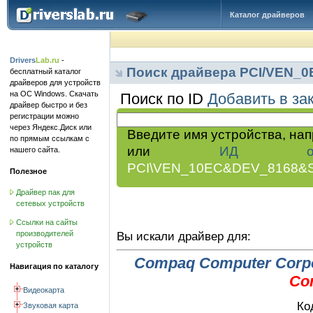
Каталог драйверов
Drivers
Lab.ru
-
Поиск драйвера PCI/VEN_
бесплатный каталог
драйверов для устройств
на ОС Windows. Скачать
Поиск по ID
Добавить в за
драйвер быстро и без
регистрации можно
через Яндекс.Диск или
Введите имя устройства, на
по прямым ссылкам с
или
ИД обор
нашего сайта.
PCI\VEN_10EC&DEV_8168&
Полезное
Драйвер пак для
сетевых устройств
Ссылки на сайты
производителей
Вы искали драйвер для:
устройств
Compaq Computer Corpo
Навигация по каталогу
Con
Видеокарта
Ко
Звуковая карта