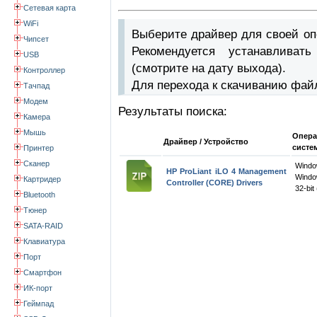
Сетевая карта
WiFi
Выберите драйвер для своей оп
Чипсет
Рекомендуется устанавлива
USB
(смотрите на дату выхода).
Контроллер
Для перехода к скачиванию фай
Тачпад
Модем
Результаты поиска:
Камера
Мышь
Опера
Драйвер / Устройство
систе
Принтер
Сканер
Wind
HP ProLiant iLO 4 Management
Windo
Картридер
Controller (CORE) Drivers
32-bit
Bluetooth
Тюнер
SATA-RAID
Клавиатура
Порт
Смартфон
ИК-порт
Геймпад