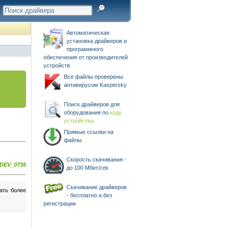
Автоматическая
установка драйверов и
программного
обеспечения от производителей
устройств
Все файлы проверены
антивирусом Kaspersky
Поиск драйверов для
оборудования по
коду
устройства
Прямые ссылки на
файлы
Скорость скачивания -
&DEV_0735
до 100 Мбит/сек
Скачивание драйверов
ать более
- бесплатно и без
регистрации