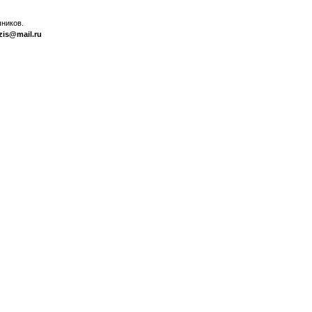
ников.
zis@mail.ru