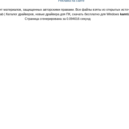
Реклама на сайте
ит материалов, защищенных авторскими правами. Все файлы взяты из открытых источ
Lab | Каталог драйверов, новые драйвера для ПК, скачать бесплатно для Windows
kamti
Страница сгенерирована за 0.094016 секунд