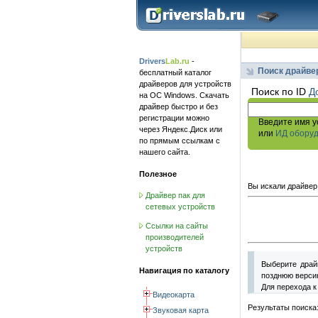
Drivers
Lab.ru
-
Поиск драйве
бесплатный каталог
драйверов для устройств
Поиск по ID
Д
на ОС Windows. Скачать
драйвер быстро и без
регистрации можно
Введите имя у
через Яндекс.Диск или
или
ИД обору
по прямым ссылкам с
нашего сайта.
Полезное
Вы искали драйвер
Драйвер пак для
сетевых устройств
Ссылки на сайты
производителей
устройств
Выберите драй
Навигация по каталогу
позднюю версию
Для перехода к
Видеокарта
Результаты поиска
Звуковая карта