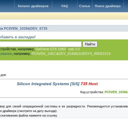
Каталог драйверов
FAQ
Статьи
Поиск драйвера
ра PCI/VEN_1039&DEV_0735
обавить в закладки!
стройства, например,
GeForce GTX 1060
,
usb 3.0
дования
, например,
PCI\VEN_10EC&DEV_8168&SUBSYS_99EB1019
 для:
Silicon Integrated Systems [SiS]
735 Host
Код устройства:
PCI\VEN_1039
вер для своей операционной системы и ее разрядности. Рекомендуется устанавлив
 драйвера (смотрите на дату выхода).
 скачиванию файла нажмите на ссылку.
: