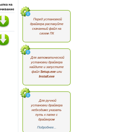
ылка на
ачивание
Перед установкой
драйвера распакуйте
скачанный файл на
своем ПК
Для автоматической
установки драйвера
найдите и запустите
файл
Setup.exe
или
Install.exe
Для ручной
установки драйвера
небходимо указать
путь к папке с
драйвером
Подробнее...