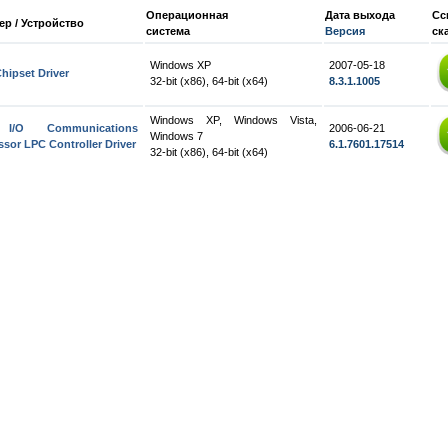
Операционная
Дата выхода
Сс
р / Устройство
система
Версия
ск
Windows XP
2007-05-18
Chipset Driver
32-bit (x86), 64-bit (x64)
8.3.1.1005
Windows XP, Windows Vista,
I/O Communications
2006-06-21
Windows 7
ssor LPC Controller Driver
6.1.7601.17514
32-bit (x86), 64-bit (x64)