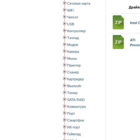
Сетевая карта
Драйве
WiFi
Чипсет
Intel 
USB
Контроллер
Тачпад
ATI 
Модем
Proce
Камера
Мышь
Принтер
Сканер
Картридер
Bluetooth
Тюнер
SATA-RAID
Клавиатура
Порт
Смартфон
ИК-порт
Геймпад