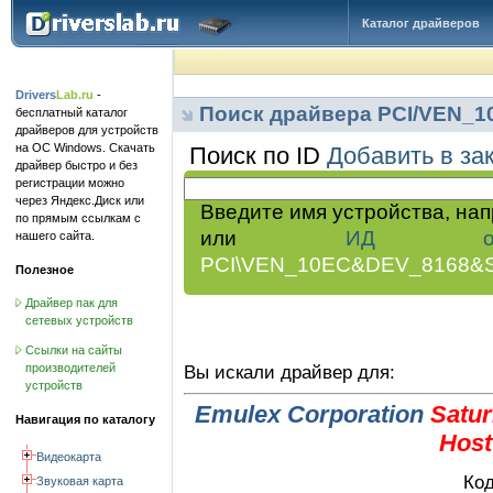
Каталог драйверов
Drivers
Lab.ru
-
Поиск драйвера PCI/VEN_
бесплатный каталог
драйверов для устройств
на ОС Windows. Скачать
Поиск по ID
Добавить в за
драйвер быстро и без
регистрации можно
через Яндекс.Диск или
Введите имя устройства, на
по прямым ссылкам с
или
ИД обор
нашего сайта.
PCI\VEN_10EC&DEV_8168&
Полезное
Драйвер пак для
сетевых устройств
Ссылки на сайты
производителей
Вы искали драйвер для:
устройств
Emulex Corporation
Satur
Навигация по каталогу
Host
Видеокарта
Код
Звуковая карта