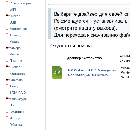
Сетевая карта
WiFi
Выберите драйвер для своей оп
Чипсет
Рекомендуется устанавлива
USB
(смотрите на дату выхода).
Контроллер
Для перехода к скачиванию фай
Тачпад
Модем
Результаты поиска:
Камера
Мышь
Опера
Драйвер / Устройство
систе
Принтер
Сканер
Wind
HP ProLiant iLO 4 Management
Windo
Картридер
Controller (CORE) Drivers
32-bit
Bluetooth
Тюнер
SATA-RAID
Клавиатура
Порт
Смартфон
ИК-порт
Геймпад