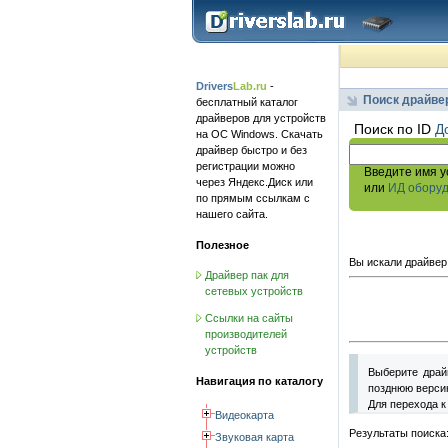
Drivers
Lab.ru
-
Поиск драйве
бесплатный каталог
драйверов для устройств
Поиск по ID
Д
на ОС Windows. Скачать
драйвер быстро и без
регистрации можно
Введите имя у
через Яндекс.Диск или
или
ИД обору
по прямым ссылкам с
нашего сайта.
Полезное
Вы искали драйвер
Драйвер пак для
сетевых устройств
Ссылки на сайты
производителей
устройств
Выберите драй
Навигация по каталогу
позднюю версию
Для перехода к
Видеокарта
Результаты поиска
Звуковая карта