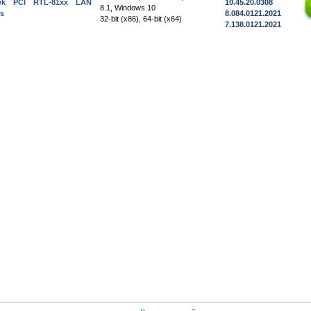
tek PCI RTL-81xx LAN
10.45.20.0308
8.1, Windows 10
rs
8.084.0121.2021
32-bit (x86), 64-bit (x64)
7.138.0121.2021