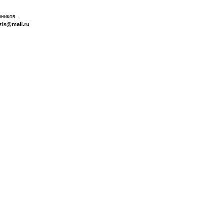
ников.
zis@mail.ru