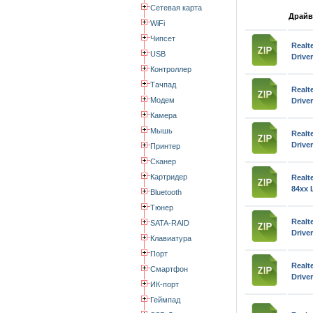
Сетевая карта
Драйв
WiFi
Чипсет
Real
USB
Drive
Контроллер
Тачпад
Real
Модем
Drive
Камера
Мышь
Real
Drive
Принтер
Сканер
Картридер
Realt
84xx 
Bluetooth
Тюнер
Real
SATA-RAID
Drive
Клавиатура
Порт
Real
Смартфон
Drive
ИК-порт
Геймпад