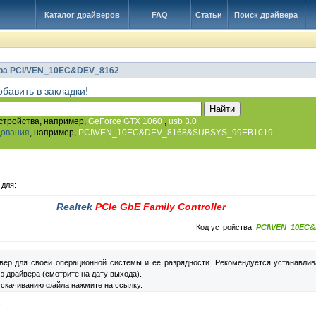
Каталог драйверов
FAQ
Статьи
Поиск драйвера
ра PCI/VEN_10EC&DEV_8162
обавить в закладки!
стройства, например,
GeForce GTX 1060
,
usb 3.0
дования
, например,
PCI\VEN_10EC&DEV_8168&SUBSYS_99EB1019
 для:
Realtek
PCIe GbE Family Controller
Код устройства:
PCI\VEN_10EC&
вер для своей операционной системы и ее разрядности. Рекомендуется устанавлив
 драйвера (смотрите на дату выхода).
 скачиванию файла нажмите на ссылку.
: