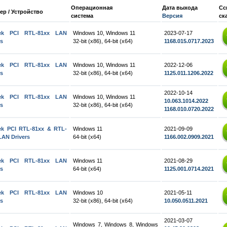
Операционная
Дата выхода
Сс
ер / Устройство
система
Версия
ск
tek PCI RTL-81xx LAN
Windows 10, Windows 11
2023-07-17
rs
32-bit (x86), 64-bit (x64)
1168.015.0717.2023
tek PCI RTL-81xx LAN
Windows 10, Windows 11
2022-12-06
rs
32-bit (x86), 64-bit (x64)
1125.011.1206.2022
2022-10-14
tek PCI RTL-81xx LAN
Windows 10, Windows 11
10.063.1014.2022
rs
32-bit (x86), 64-bit (x64)
1168.010.0720.2022
ek PCI RTL-81xx & RTL-
Windows 11
2021-09-09
LAN Drivers
64-bit (x64)
1166.002.0909.2021
tek PCI RTL-81xx LAN
Windows 11
2021-08-29
rs
64-bit (x64)
1125.001.0714.2021
tek PCI RTL-81xx LAN
Windows 10
2021-05-11
rs
32-bit (x86), 64-bit (x64)
10.050.0511.2021
2021-03-07
Windows 7, Windows 8, Windows