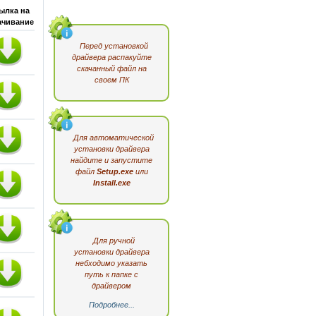
ылка на
ачивание
Перед установкой
драйвера распакуйте
скачанный файл на
своем ПК
Для автоматической
установки драйвера
найдите и запустите
файл
Setup.exe
или
Install.exe
Для ручной
установки драйвера
небходимо указать
путь к папке с
драйвером
Подробнее...