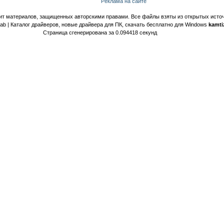
Реклама на сайте
ит материалов, защищенных авторскими правами. Все файлы взяты из открытых источ
Lab | Каталог драйверов, новые драйвера для ПК, скачать бесплатно для Windows
kamti
Страница сгенерирована за 0.094418 секунд