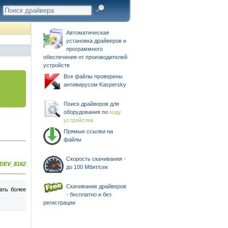
Автоматическая
установка драйверов и
программного
обеспечения от производителей
устройств
Все файлы проверены
антивирусом Kaspersky
Поиск драйверов для
оборудования по
коду
устройства
Прямые ссылки на
файлы
Скорость скачивания -
DEV_8162
до 100 Мбит/сек
Скачивание драйверов
ать более
- бесплатно и без
регистрации