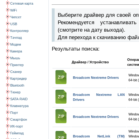
Сетевая карта
WiFi
Выберите драйвер для своей оп
Чипсет
Рекомендуется устанавлива
USB
(смотрите на дату выхода).
Контроллер
Для перехода к скачиванию фай
Тачпад
Модем
Результаты поиска:
Камера
Мышь
Опера
Драйвер / Устройство
систем
Принтер
Сканер
Window
Broadcom Nextreme Drivers
Картридер
64-bit 
Bluetooth
Тюнер
Broadcom Nextreme LAN
Window
SATA-RAID
Drivers
64-bit 
Клавиатура
Порт
Window
Broadcom Nextreme Drivers
64-bit 
Смартфон
ИК-порт
Wind
Геймпад
Broadcom NetLink (TM)
Window