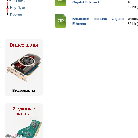
SSD Диск
Gigabit Ethernet
10
32-bit 
Ноутбуки
Прочее
Broadcom NetLink Gigabit
Windo
Ethernet
32-bit 
Видеокарты