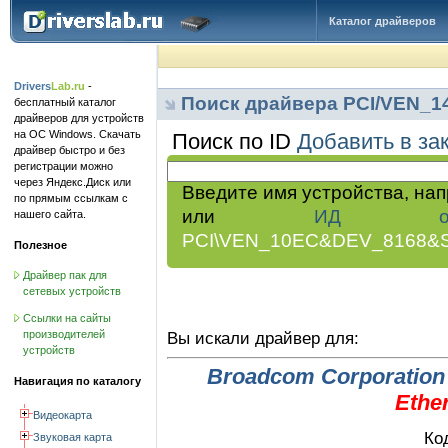
Каталог драйверов
Drivers
Lab.ru
-
Поиск драйвера PCI/VEN_
бесплатный каталог
драйверов для устройств
на ОС Windows. Скачать
Поиск по ID
Добавить в за
драйвер быстро и без
регистрации можно
через Яндекс.Диск или
Введите имя устройства, на
по прямым ссылкам с
или
ИД обор
нашего сайта.
PCI\VEN_10EC&DEV_8168&
Полезное
Драйвер пак для
сетевых устройств
Ссылки на сайты
производителей
Вы искали драйвер для:
устройств
Broadcom Corporation
Навигация по каталогу
Ethe
Видеокарта
Ко
Звуковая карта