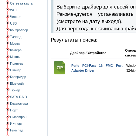
Сетевая карта
Выберите драйвер для своей оп
WiFi
Рекомендуется устанавлива
Чипсет
(смотрите на дату выхода).
USB
Для перехода к скачиванию фай
Контроллер
Тачпад
Результаты поиска:
Модем
Камера
Опера
Драйвер / Устройство
систе
Мышь
Принтер
Perle PCI-Fast 16 FMC Port
Windo
Сканер
Adapter Driver
32-bit 
Картридер
Bluetooth
Тюнер
SATA-RAID
Клавиатура
Порт
Смартфон
ИК-порт
Геймпад