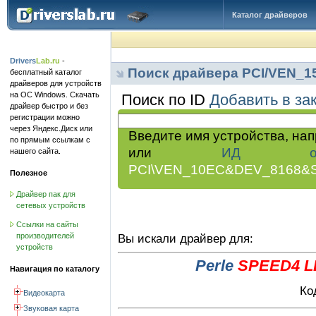
Каталог драйверов
Drivers
Lab.ru
-
Поиск драйвера PCI/VEN_
бесплатный каталог
драйверов для устройств
на ОС Windows. Скачать
Поиск по ID
Добавить в за
драйвер быстро и без
регистрации можно
через Яндекс.Диск или
Введите имя устройства, на
по прямым ссылкам с
или
ИД обор
нашего сайта.
PCI\VEN_10EC&DEV_8168&
Полезное
Драйвер пак для
сетевых устройств
Ссылки на сайты
производителей
Вы искали драйвер для:
устройств
Perle
SPEED4 LE
Навигация по каталогу
Ко
Видеокарта
Звуковая карта