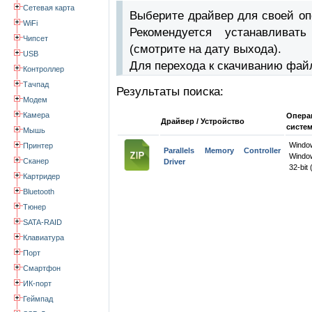
Сетевая карта
Выберите драйвер для своей оп
WiFi
Рекомендуется устанавлива
Чипсет
(смотрите на дату выхода).
USB
Для перехода к скачиванию фай
Контроллер
Тачпад
Результаты поиска:
Модем
Камера
Опера
Драйвер / Устройство
систе
Мышь
Windo
Принтер
Parallels Memory Controller
Windo
Сканер
Driver
32-bit 
Картридер
Bluetooth
Тюнер
SATA-RAID
Клавиатура
Порт
Смартфон
ИК-порт
Геймпад