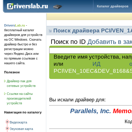
Каталог драйверов
Drivers
Lab.ru
-
Поиск драйвера PCI/VEN_
бесплатный каталог
драйверов для устройств
на ОС Windows. Скачать
Поиск по ID
Добавить в за
драйвер быстро и без
регистрации можно
через Яндекс.Диск или
Введите имя устройства, на
по прямым ссылкам с
или
ИД обор
нашего сайта.
PCI\VEN_10EC&DEV_8168&
Полезное
Драйвер пак для
сетевых устройств
Ссылки на сайты
производителей
Вы искали драйвер для:
устройств
Parallels, Inc.
Memor
Навигация по каталогу
Ко
Видеокарта
Звуковая карта