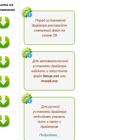
ылка на
ачивание
Перед установкой
драйвера распакуйте
скачанный файл на
своем ПК
Для автоматической
установки драйвера
найдите и запустите
файл
Setup.exe
или
Install.exe
Для ручной
установки драйвера
небходимо указать
путь к папке с
драйвером
Подробнее...