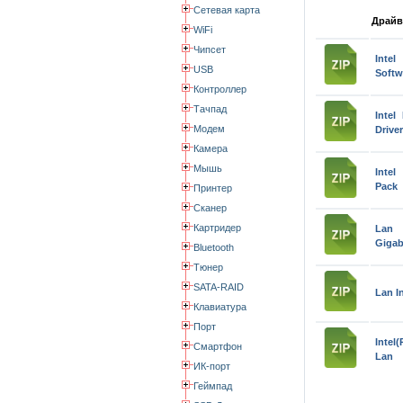
Сетевая карта
Драйв
WiFi
Чипсет
Inte
USB
Softw
Контроллер
Тачпад
Intel
Модем
Drive
Камера
Мышь
Intel
Pack
Принтер
Сканер
Картридер
Lan 
Gigab
Bluetooth
Тюнер
SATA-RAID
Lan In
Клавиатура
Порт
Inte
Смартфон
Lan
ИК-порт
Геймпад