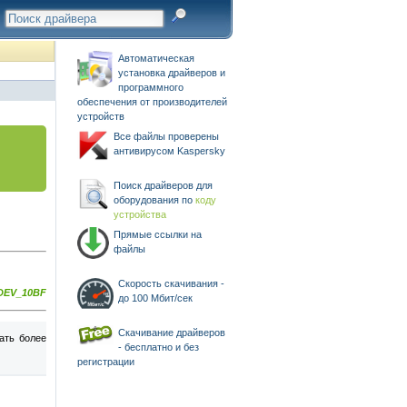
Автоматическая
установка драйверов и
программного
обеспечения от производителей
устройств
Все файлы проверены
антивирусом Kaspersky
Поиск драйверов для
оборудования по
коду
устройства
Прямые ссылки на
файлы
Скорость скачивания -
DEV_10BF
до 100 Мбит/сек
Скачивание драйверов
ать более
- бесплатно и без
регистрации