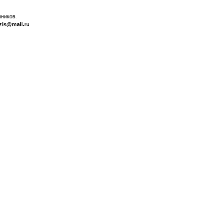
ников.
zis@mail.ru