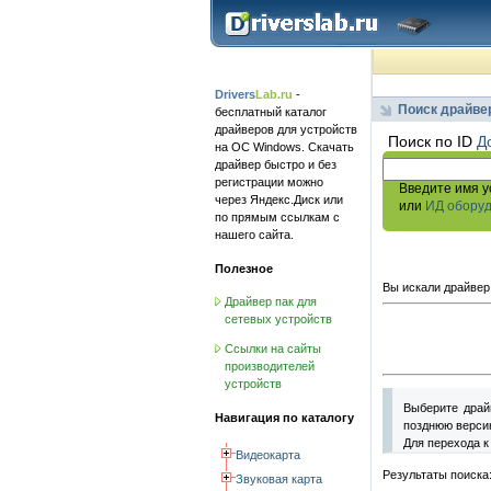
Drivers
Lab.ru
-
Поиск драйве
бесплатный каталог
драйверов для устройств
Поиск по ID
Д
на ОС Windows. Скачать
драйвер быстро и без
регистрации можно
Введите имя у
через Яндекс.Диск или
или
ИД обору
по прямым ссылкам с
нашего сайта.
Полезное
Вы искали драйвер
Драйвер пак для
сетевых устройств
Ссылки на сайты
производителей
устройств
Выберите драй
Навигация по каталогу
позднюю версию
Для перехода к
Видеокарта
Результаты поиска
Звуковая карта