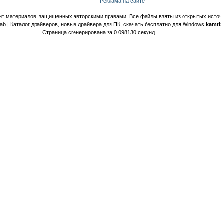
Реклама на сайте
ит материалов, защищенных авторскими правами. Все файлы взяты из открытых источ
Lab | Каталог драйверов, новые драйвера для ПК, скачать бесплатно для Windows
kamti
Страница сгенерирована за 0.098130 секунд