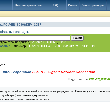
Каталог драйверов
FAQ
Статьи
Поиск драйвера
ра PCI/VEN_8086&DEV_10BF
обавить в закладки!
стройства, например,
GeForce GTX 1060
,
usb 3.0
дования
, например,
PCI\VEN_10EC&DEV_8168&SUBSYS_99EB1019
 для:
Intel Corporation
82567LF Gigabit Network Connection
Код устройства:
PCI\VEN_8086&
вер для своей операционной системы и ее разрядности. Рекомендуется устанавлив
 драйвера (смотрите на дату выхода).
 скачиванию файла нажмите на ссылку.
: