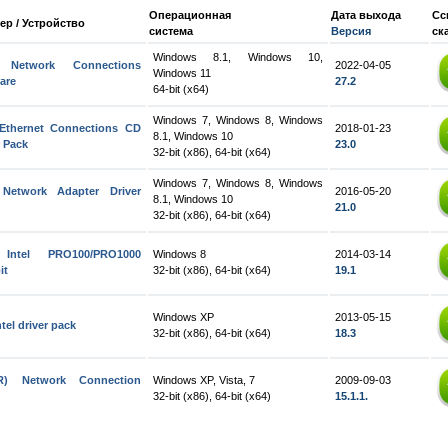
Операционная
Дата выхода
Сс
ер / Устройство
система
Версия
ск
Windows 8.1, Windows 10,
l Network Connections
2022-04-05
Windows 11
are
27.2
64-bit (x64)
Windows 7, Windows 8, Windows
 Ethernet Connections CD
2018-01-23
8.1, Windows 10
r Pack
23.0
32-bit (x86), 64-bit (x64)
Windows 7, Windows 8, Windows
 Network Adapter Driver
2016-05-20
8.1, Windows 10
21.0
32-bit (x86), 64-bit (x64)
Intel PRO100/PRO1000
Windows 8
2014-03-14
it
32-bit (x86), 64-bit (x64)
19.1
Windows XP
2013-05-15
tel driver pack
32-bit (x86), 64-bit (x64)
18.3
l(R) Network Connection
Windows XP, Vista, 7
2009-09-03
32-bit (x86), 64-bit (x64)
15.1.1.