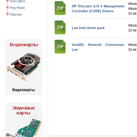
SSD Диск
Wind
HP ProLiant iLO 4 Management
Ноутбуки
Wind
Controller (CORE) Drivers
32-bit
Прочее
Wind
Lan Intel driver pack
32-bit
Intel(R) Network Connection
Windo
Lan
32-bit
Видеокарты