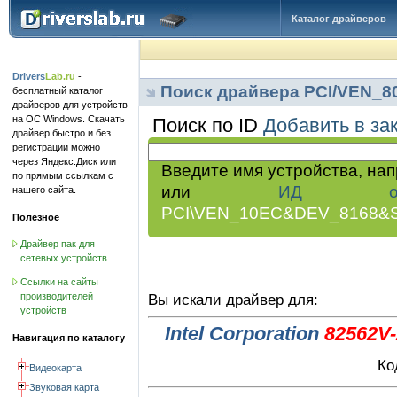
Каталог драйверов
Drivers
Lab.ru
-
Поиск драйвера PCI/VEN_
бесплатный каталог
драйверов для устройств
на ОС Windows. Скачать
Поиск по ID
Добавить в за
драйвер быстро и без
регистрации можно
через Яндекс.Диск или
Введите имя устройства, на
по прямым ссылкам с
или
ИД обор
нашего сайта.
PCI\VEN_10EC&DEV_8168&
Полезное
Драйвер пак для
сетевых устройств
Ссылки на сайты
производителей
Вы искали драйвер для:
устройств
Intel Corporation
82562V-
Навигация по каталогу
Ко
Видеокарта
Звуковая карта