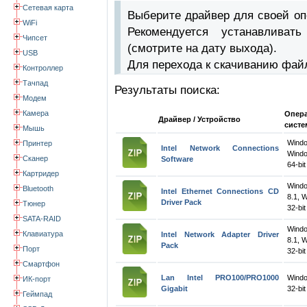
Сетевая карта
Выберите драйвер для своей оп
WiFi
Рекомендуется устанавлива
Чипсет
(смотрите на дату выхода).
USB
Для перехода к скачиванию фай
Контроллер
Тачпад
Результаты поиска:
Модем
Камера
Опер
Драйвер / Устройство
систе
Мышь
Wind
Принтер
Intel Network Connections
Windo
Сканер
Software
64-bit
Картридер
Wind
Bluetooth
Intel Ethernet Connections CD
8.1, 
Driver Pack
Тюнер
32-bit
SATA-RAID
Wind
Клавиатура
Intel Network Adapter Driver
8.1, 
Pack
Порт
32-bit
Смартфон
Lan Intel PRO100/PRO1000
Wind
ИК-порт
Gigabit
32-bit
Геймпад