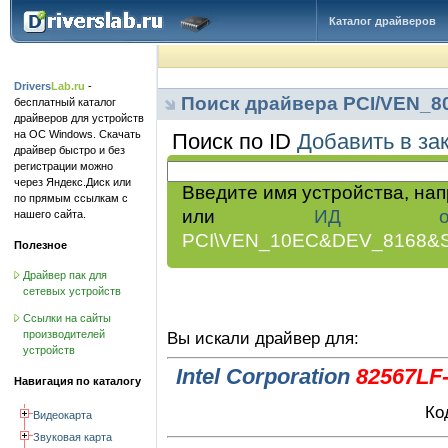
Каталог драйверов
Drivers
Lab.ru
-
Поиск драйвера PCI/VEN_
бесплатный каталог
драйверов для устройств
на ОС Windows. Скачать
Поиск по ID
Добавить в за
драйвер быстро и без
регистрации можно
через Яндекс.Диск или
Введите имя устройства, на
по прямым ссылкам с
или
ИД обор
нашего сайта.
PCI\VEN_10EC&DEV_8168&
Полезное
Драйвер пак для
сетевых устройств
Ссылки на сайты
производителей
Вы искали драйвер для:
устройств
Intel Corporation
82567LF-
Навигация по каталогу
Ко
Видеокарта
Звуковая карта