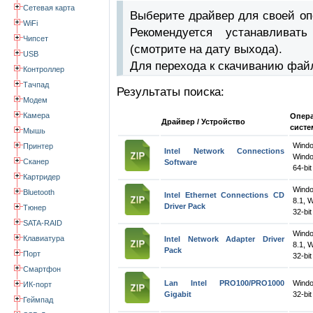
Сетевая карта
Выберите драйвер для своей оп
WiFi
Рекомендуется устанавлива
Чипсет
(смотрите на дату выхода).
USB
Для перехода к скачиванию фай
Контроллер
Тачпад
Результаты поиска:
Модем
Камера
Опер
Драйвер / Устройство
систе
Мышь
Wind
Принтер
Intel Network Connections
Windo
Сканер
Software
64-bit
Картридер
Wind
Bluetooth
Intel Ethernet Connections CD
8.1, 
Driver Pack
Тюнер
32-bit
SATA-RAID
Wind
Клавиатура
Intel Network Adapter Driver
8.1, 
Pack
Порт
32-bit
Смартфон
Lan Intel PRO100/PRO1000
Wind
ИК-порт
Gigabit
32-bit
Геймпад