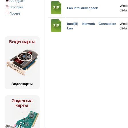
SSD Диск
Wind
Ноутбуки
Lan Intel driver pack
32-bit
Прочее
Intel(R) Network Connection
Windo
Lan
32-bit
Видеокарты