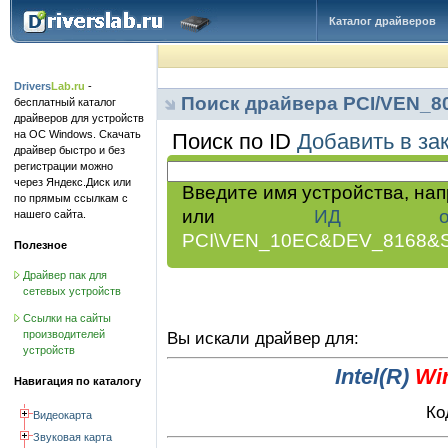
Каталог драйверов
Drivers
Lab.ru
-
Поиск драйвера PCI/VEN_
бесплатный каталог
драйверов для устройств
на ОС Windows. Скачать
Поиск по ID
Добавить в за
драйвер быстро и без
регистрации можно
через Яндекс.Диск или
Введите имя устройства, на
по прямым ссылкам с
или
ИД обор
нашего сайта.
PCI\VEN_10EC&DEV_8168&
Полезное
Драйвер пак для
сетевых устройств
Ссылки на сайты
производителей
Вы искали драйвер для:
устройств
Intel(R)
Wi
Навигация по каталогу
Ко
Видеокарта
Звуковая карта