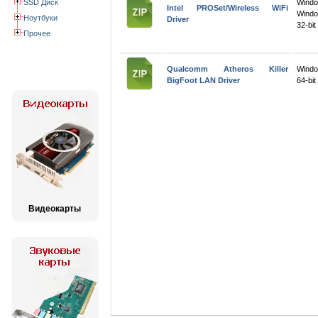
SSD Диск
Wind
Intel PROSet/Wireless WiFi
Windo
Ноутбуки
Driver
32-bit
Прочее
Qualcomm Atheros Killer
Windo
BigFoot LAN Driver
64-bit
Видеокарты