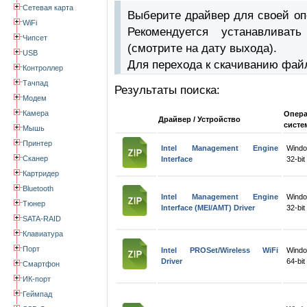
Сетевая карта
Выберите драйвер для своей оп
WiFi
Рекомендуется устанавлива
Чипсет
(смотрите на дату выхода).
USB
Для перехода к скачиванию фай
Контроллер
Тачпад
Результаты поиска:
Модем
Камера
Опер
Драйвер / Устройство
систе
Мышь
Принтер
Intel Management Engine
Windo
Сканер
Interface
32-bit
Картридер
Bluetooth
Intel Management Engine
Windo
Тюнер
Interface (MEI/AMT) Driver
32-bit
SATA-RAID
Клавиатура
Порт
Intel PROSet/Wireless WiFi
Windo
Driver
64-bit
Смартфон
ИК-порт
Геймпад