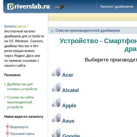
Каталог драйверов
Drivers
Lab.ru
-
Список производителей драйверов
бесплатный каталог
драйверов для устройств
Устройство - Смартфон
на ОС Windows. Скачать
драйвер быстро и без
дра
регистрации можно
через Яндекс.Диск или
Выберите производит
по прямым ссылкам с
нашего сайта.
Acer
Полезное
Драйвер пак для
сетевых устройств
Alcatel
Ссылки на сайты
производителей
Apple
устройств
Навигация по каталогу
Asus
Видеокарта
Звуковая карта
Google