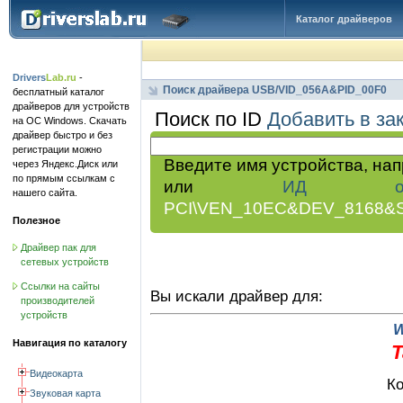
Каталог драйверов
Drivers
Lab.ru
-
Поиск драйвера USB/VID_056A&PID_00F0
бесплатный каталог
драйверов для устройств
Поиск по ID
Добавить в за
на ОС Windows. Скачать
драйвер быстро и без
регистрации можно
Введите имя устройства, на
через Яндекс.Диск или
по прямым ссылкам с
или
ИД обор
нашего сайта.
PCI\VEN_10EC&DEV_8168&
Полезное
Драйвер пак для
сетевых устройств
Ссылки на сайты
Вы искали драйвер для:
производителей
устройств
Навигация по каталогу
T
Видеокарта
Ко
Звуковая карта