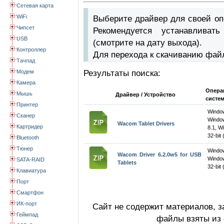
Сетевая карта
WiFi
Выберите драйвер для своей оп
Чипсет
Рекомендуется устанавлива
USB
(смотрите на дату выхода).
Контроллер
Для перехода к скачиванию фай
Тачпад
Модем
Результаты поиска:
Камера
Опера
Мышь
Драйвер / Устройство
систе
Принтер
Windo
Сканер
Windo
Wacom Tablet Drivers
Картридер
8.1, W
32-bit 
Bluetooth
Тюнер
Windo
Wacom Driver 6.2.0w5 for USB
Windo
SATA-RAID
Tablets
32-bit 
Клавиатура
Порт
Смартфон
ИК-порт
Сайт не содержит материалов, 
Геймпад
файлы взяты из 