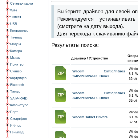
Сетевая карта
WiFi
Выберите драйвер для своей оп
Чипсет
Рекомендуется устанавлива
USB
(смотрите на дату выхода).
Контроллер
Для перехода к скачиванию фай
Тачпад
Модем
Результаты поиска:
Камера
Опер
Мышь
Драйвер / Устройство
систе
Принтер
Windo
Сканер
Wacom Cintiq/Intuos
8.1, 
3/4/5/Pen/Pro/PL Driver
Картридер
32-bit
Bluetooth
Windo
Тюнер
Wacom Cintiq/Intuos
8.1, 
3/4/5/Pen/Pro/PL Driver
SATA-RAID
32-bit
Клавиатура
Порт
Windo
Wacom Tablet Drivers
8.1, 
Смартфон
32-bit
ИК-порт
Wind
Геймпад
Windo