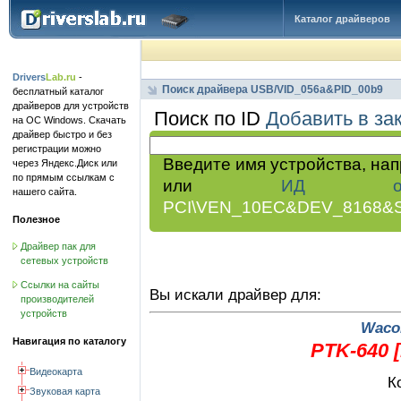
Каталог драйверов
Drivers
Lab.ru
-
Поиск драйвера USB/VID_056a&PID_00b9
бесплатный каталог
драйверов для устройств
Поиск по ID
Добавить в за
на ОС Windows. Скачать
драйвер быстро и без
регистрации можно
Введите имя устройства, на
через Яндекс.Диск или
по прямым ссылкам с
или
ИД обор
нашего сайта.
PCI\VEN_10EC&DEV_8168&
Полезное
Драйвер пак для
сетевых устройств
Ссылки на сайты
Вы искали драйвер для:
производителей
устройств
Wacom
Навигация по каталогу
PTK-640 [
Видеокарта
К
Звуковая карта