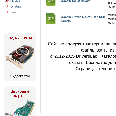
SSD Диск
Wacom Tablet Drivers
8.1, 
Ноутбуки
32-bit
Прочее
Wind
Wacom Driver 6.2.0w5 for USB
Windo
Tablets
32-bit
Сайт не содержит материалов, 
файлы взяты из 
© 2012-2025 DriversLab | Катал
скачать бесплатно дл
Страница сгенериро
Видеокарты