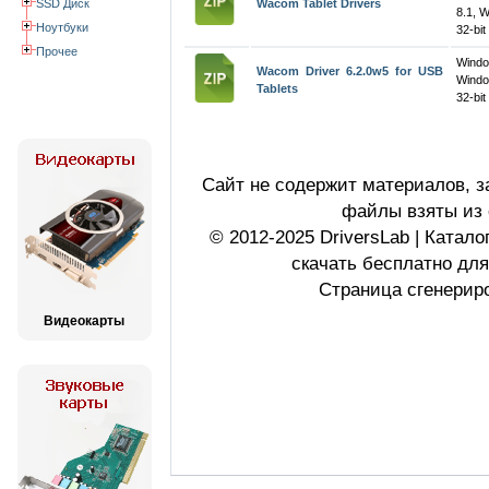
SSD Диск
Wacom Tablet Drivers
8.1, 
Ноутбуки
32-bit
Прочее
Wind
Wacom Driver 6.2.0w5 for USB
Windo
Tablets
32-bit
Сайт не содержит материалов, 
файлы взяты из 
© 2012-2025 DriversLab | Катал
скачать бесплатно дл
Страница сгенериро
Видеокарты