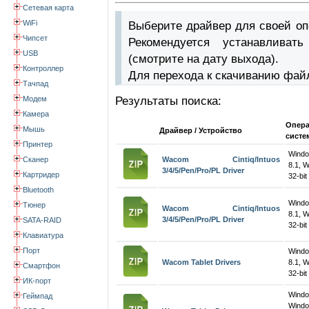
Сетевая карта
WiFi
Выберите драйвер для своей оп
Чипсет
Рекомендуется устанавлива
USB
(смотрите на дату выхода).
Контроллер
Для перехода к скачиванию фай
Тачпад
Модем
Результаты поиска:
Камера
Опер
Мышь
Драйвер / Устройство
систе
Принтер
Windo
Сканер
Wacom Cintiq/Intuos
8.1, 
3/4/5/Pen/Pro/PL Driver
Картридер
32-bit
Bluetooth
Windo
Тюнер
Wacom Cintiq/Intuos
8.1, 
3/4/5/Pen/Pro/PL Driver
SATA-RAID
32-bit
Клавиатура
Порт
Windo
Wacom Tablet Drivers
8.1, 
Смартфон
32-bit
ИК-порт
Wind
Геймпад
Windo