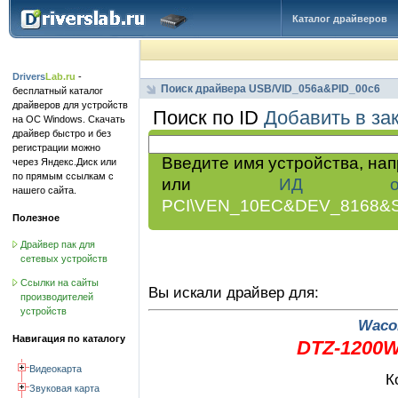
Каталог драйверов
Drivers
Lab.ru
-
Поиск драйвера USB/VID_056a&PID_00c6
бесплатный каталог
драйверов для устройств
Поиск по ID
Добавить в за
на ОС Windows. Скачать
драйвер быстро и без
регистрации можно
Введите имя устройства, на
через Яндекс.Диск или
по прямым ссылкам с
или
ИД обор
нашего сайта.
PCI\VEN_10EC&DEV_8168&
Полезное
Драйвер пак для
сетевых устройств
Ссылки на сайты
Вы искали драйвер для:
производителей
устройств
Wacom
Навигация по каталогу
DTZ-1200W
Видеокарта
К
Звуковая карта