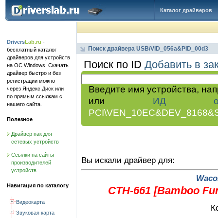
Каталог драйверов
Drivers
Lab.ru
-
Поиск драйвера USB/VID_056a&PID_00d3
бесплатный каталог
драйверов для устройств
Поиск по ID
Добавить в за
на ОС Windows. Скачать
драйвер быстро и без
регистрации можно
Введите имя устройства, на
через Яндекс.Диск или
по прямым ссылкам с
или
ИД обор
нашего сайта.
PCI\VEN_10EC&DEV_8168&
Полезное
Драйвер пак для
сетевых устройств
Ссылки на сайты
Вы искали драйвер для:
производителей
устройств
Wacom
Навигация по каталогу
CTH-661 [Bamboo Fun
Видеокарта
К
Звуковая карта