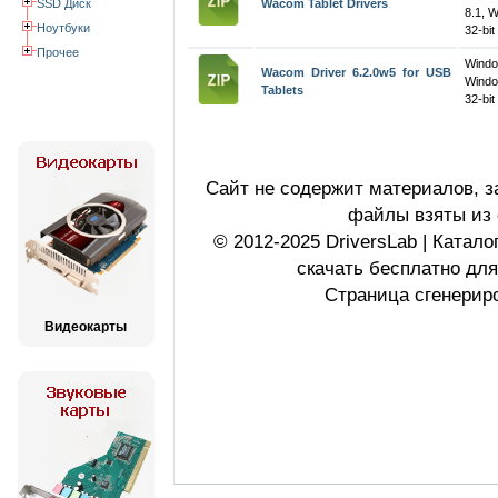
SSD Диск
Wacom Tablet Drivers
8.1, 
Ноутбуки
32-bit
Прочее
Wind
Wacom Driver 6.2.0w5 for USB
Windo
Tablets
32-bit
Сайт не содержит материалов, 
файлы взяты из 
© 2012-2025 DriversLab | Катал
скачать бесплатно дл
Страница сгенериро
Видеокарты