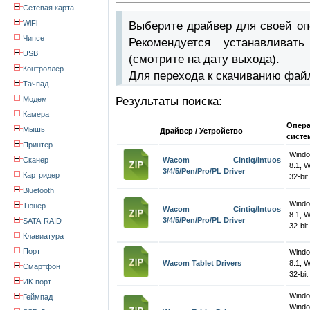
Сетевая карта
WiFi
Выберите драйвер для своей оп
Чипсет
Рекомендуется устанавлива
USB
(смотрите на дату выхода).
Контроллер
Для перехода к скачиванию фай
Тачпад
Модем
Результаты поиска:
Камера
Опер
Мышь
Драйвер / Устройство
систе
Принтер
Windo
Сканер
Wacom Cintiq/Intuos
8.1, 
3/4/5/Pen/Pro/PL Driver
Картридер
32-bit
Bluetooth
Windo
Тюнер
Wacom Cintiq/Intuos
8.1, 
3/4/5/Pen/Pro/PL Driver
SATA-RAID
32-bit
Клавиатура
Порт
Windo
Wacom Tablet Drivers
8.1, 
Смартфон
32-bit
ИК-порт
Wind
Геймпад
Windo