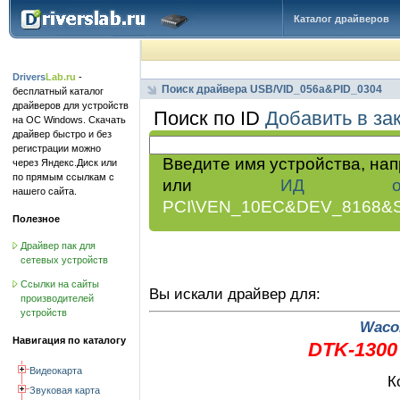
Каталог драйверов
Drivers
Lab.ru
-
Поиск драйвера USB/VID_056a&PID_0304
бесплатный каталог
драйверов для устройств
Поиск по ID
Добавить в за
на ОС Windows. Скачать
драйвер быстро и без
регистрации можно
Введите имя устройства, на
через Яндекс.Диск или
по прямым ссылкам с
или
ИД обор
нашего сайта.
PCI\VEN_10EC&DEV_8168&
Полезное
Драйвер пак для
сетевых устройств
Ссылки на сайты
Вы искали драйвер для:
производителей
устройств
Wacom
Навигация по каталогу
DTK-1300 
Видеокарта
К
Звуковая карта