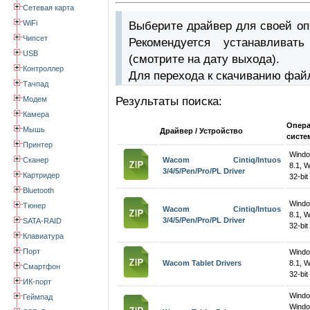
Сетевая карта
WiFi
Выберите драйвер для своей оп
Чипсет
Рекомендуется устанавлива
USB
(смотрите на дату выхода).
Контроллер
Для перехода к скачиванию фай
Тачпад
Модем
Результаты поиска:
Камера
Опер
Мышь
Драйвер / Устройство
систе
Принтер
Windo
Сканер
Wacom Cintiq/Intuos
8.1, 
3/4/5/Pen/Pro/PL Driver
Картридер
32-bit
Bluetooth
Windo
Тюнер
Wacom Cintiq/Intuos
8.1, 
3/4/5/Pen/Pro/PL Driver
SATA-RAID
32-bit
Клавиатура
Порт
Windo
Wacom Tablet Drivers
8.1, 
Смартфон
32-bit
ИК-порт
Wind
Геймпад
Windo