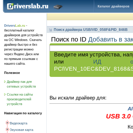
Каталог драйверов
Drivers
Lab.ru
-
Поиск драйвера USB/VID_058F&PID_846B
бесплатный каталог
драйверов для устройств
Поиск по ID
Добавить в за
на ОС Windows. Скачать
драйвер быстро и без
регистрации можно
Введите имя устройства, на
через Яндекс.Диск или
по прямым ссылкам с
или
ИД обор
нашего сайта.
PCI\VEN_10EC&DEV_8168&
Полезное
Драйвер пак для
сетевых устройств
Ссылки на сайты
Вы искали драйвер для:
производителей
устройств
Al
Навигация по каталогу
USB 3.0
Видеокарта
Ко
Звуковая карта