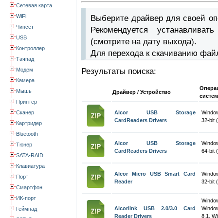
Сетевая карта
WiFi
Выберите драйвер для своей оп
Чипсет
Рекомендуется устанавлива
USB
(смотрите на дату выхода).
Контроллер
Для перехода к скачиванию фай
Тачпад
Модем
Результаты поиска:
Камера
Опера
Мышь
Драйвер / Устройство
систем
Принтер
Сканер
Alcor USB Storage
Window
CardReaders Drivers
32-bit 
Картридер
Bluetooth
Alcor USB Storage
Windo
Тюнер
CardReaders Drivers
64-bit 
SATA-RAID
Клавиатура
Alcor Micro USB Smart Card
Windo
Порт
Reader
32-bit 
Смартфон
ИК-порт
Windo
Alcorlink USB 2.0/3.0 Card
Windo
Геймпад
Reader Drivers
8.1, W