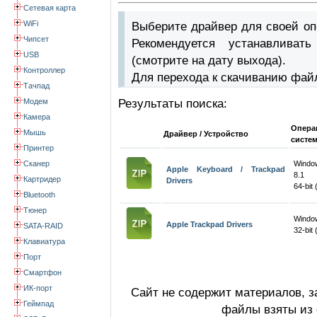
Сетевая карта
WiFi
Выберите драйвер для своей оп
Чипсет
Рекомендуется устанавлива
USB
(смотрите на дату выхода).
Контроллер
Для перехода к скачиванию фай
Тачпад
Модем
Результаты поиска:
Камера
Опера
Мышь
Драйвер / Устройство
систе
Принтер
Сканер
Windo
Apple Keyboard / Trackpad
8.1
Картридер
Drivers
64-bit 
Bluetooth
Тюнер
Windo
Apple Trackpad Drivers
SATA-RAID
32-bit 
Клавиатура
Порт
Смартфон
ИК-порт
Сайт не содержит материалов, 
Геймпад
файлы взяты из 