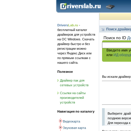
Drivers
Lab.ru
-
Поиск драйве
бесплатный каталог
драйверов для устройств
Поиск по ID
Д
на ОС Windows. Скачать
драйвер быстро и без
регистрации можно
Введите имя у
через Яндекс.Диск или
или
ИД обору
по прямым ссылкам с
нашего сайта.
Полезное
Вы искали драйвер
Драйвер пак для
сетевых устройств
Ссылки на сайты
производителей
устройств
Навигация по каталогу
Выберите драй
позднюю версию
Видеокарта
Для перехода к
Звуковая карта