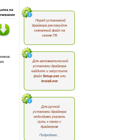
ылка на
ачивание
Перед установкой
драйвера распакуйте
скачанный файл на
своем ПК
ников.
Для автоматической
ows
установки драйвера
найдите и запустите
файл
Setup.exe
или
Install.exe
Для ручной
установки драйвера
небходимо указать
путь к папке с
драйвером
Подробнее...