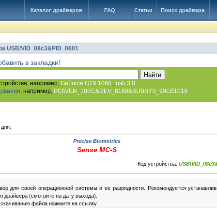
Каталог драйверов
FAQ
Статьи
Поиск драйвера
ра USB/VID_08c3&PID_0601
обавить в закладки!
стройства, например,
GeForce GTX 1060
,
usb 3.0
дования
, например,
PCI\VEN_10EC&DEV_8168&SUBSYS_99EB1019
 для:
Precise Biometrics
Sense MC-S
Код устройства:
USB\VID_08c3
вер для своей операционной системы и ее разрядности. Рекомендуется устанавлив
 драйвера (смотрите на дату выхода).
 скачиванию файла нажмите на ссылку.