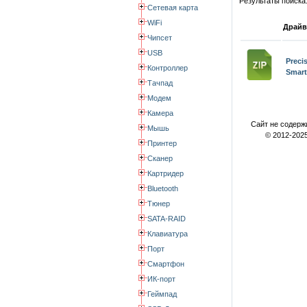
Результаты поиска
Сетевая карта
WiFi
Драйв
Чипсет
USB
Prec
Контроллер
Smart
Тачпад
Модем
Камера
Сайт не содерж
Мышь
© 2012-2025
Принтер
Сканер
Картридер
Bluetooth
Тюнер
SATA-RAID
Клавиатура
Порт
Смартфон
ИК-порт
Геймпад