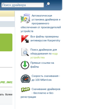
Автоматическая
установка драйверов и
программного
обеспечения от производителей
устройств
Все файлы проверены
антивирусом Kaspersky
Поиск драйверов для
оборудования по
коду
устройства
Прямые ссылки на
файлы
Скорость скачивания -
до 100 Мбит/сек
&PID_0601
Скачивание драйверов
- бесплатно и без
ать более
регистрации