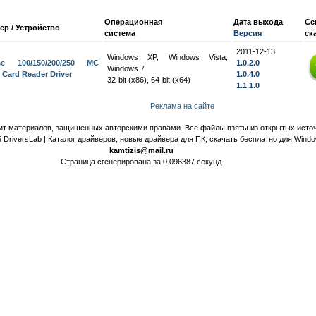
:
Операционная
Дата выхода
Сс
ер / Устройство
система
Версия
ск
2011-12-13
Windows XP, Windows Vista,
ise 100/150/200/250 MC
1.0.2.0
Windows 7
 Card Reader Driver
1.0.4.0
32-bit (x86), 64-bit (x64)
1.1.1.0
Реклама на сайте
ит материалов, защищенных авторскими правами. Все файлы взяты из открытых источ
 DriversLab | Каталог драйверов, новые драйвера для ПК, скачать бесплатно для Wind
kamtizis@mail.ru
Страница сгенерирована за 0.096387 секунд