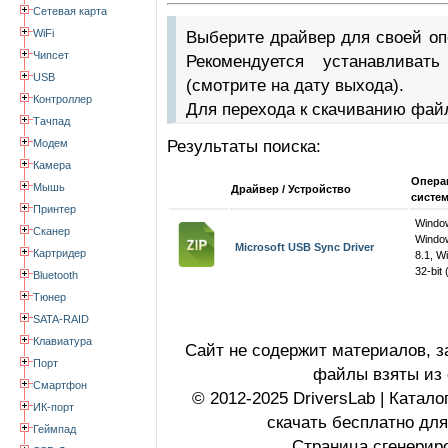
Сетевая карта
WiFi
Выберите драйвер для своей оп
Чипсет
Рекомендуется устанавлива
USB
(смотрите на дату выхода).
Контроллер
Для перехода к скачиванию фай
Тачпад
Модем
Результаты поиска:
Камера
Опера
Мышь
Драйвер / Устройство
систе
Принтер
Windo
Сканер
Windo
Microsoft USB Sync Driver
Картридер
8.1, W
32-bit 
Bluetooth
Тюнер
SATA-RAID
Клавиатура
Сайт не содержит материалов, 
Порт
файлы взяты из 
Смартфон
© 2012-2025 DriversLab | Катал
ИК-порт
скачать бесплатно дл
Геймпад
Страница сгенериро