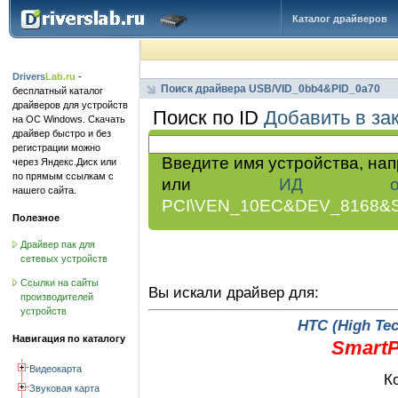
Каталог драйверов
Drivers
Lab.ru
-
Поиск драйвера USB/VID_0bb4&PID_0a70
бесплатный каталог
драйверов для устройств
Поиск по ID
Добавить в за
на ОС Windows. Скачать
драйвер быстро и без
регистрации можно
Введите имя устройства, на
через Яндекс.Диск или
по прямым ссылкам с
или
ИД обор
нашего сайта.
PCI\VEN_10EC&DEV_8168&
Полезное
Драйвер пак для
сетевых устройств
Ссылки на сайты
Вы искали драйвер для:
производителей
устройств
HTC (High Te
Навигация по каталогу
SmartP
Видеокарта
К
Звуковая карта