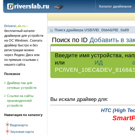
Каталог драйверов
Drivers
Lab.ru
-
Поиск драйвера USB/VID_0bb4&PID_0a89
бесплатный каталог
драйверов для устройств
Поиск по ID
Добавить в за
на ОС Windows. Скачать
драйвер быстро и без
регистрации можно
Введите имя устройства, на
через Яндекс.Диск или
по прямым ссылкам с
или
ИД обор
нашего сайта.
PCI\VEN_10EC&DEV_8168&
Полезное
Драйвер пак для
сетевых устройств
Ссылки на сайты
Вы искали драйвер для:
производителей
устройств
HTC (High Te
Навигация по каталогу
SmartP
Видеокарта
К
Звуковая карта