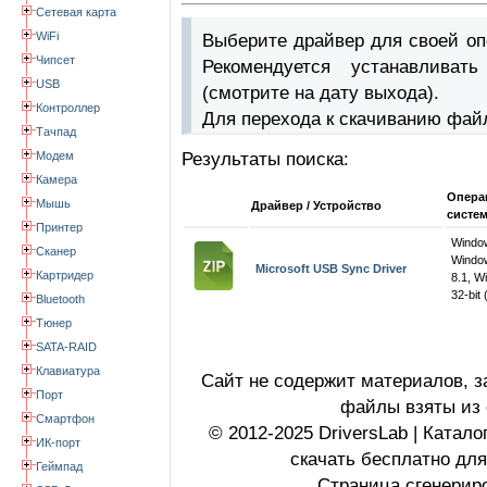
Сетевая карта
WiFi
Выберите драйвер для своей оп
Чипсет
Рекомендуется устанавлива
USB
(смотрите на дату выхода).
Контроллер
Для перехода к скачиванию фай
Тачпад
Модем
Результаты поиска:
Камера
Опера
Мышь
Драйвер / Устройство
систе
Принтер
Windo
Сканер
Windo
Microsoft USB Sync Driver
Картридер
8.1, W
32-bit 
Bluetooth
Тюнер
SATA-RAID
Клавиатура
Сайт не содержит материалов, 
Порт
файлы взяты из 
Смартфон
© 2012-2025 DriversLab | Катал
ИК-порт
скачать бесплатно дл
Геймпад
Страница сгенериро