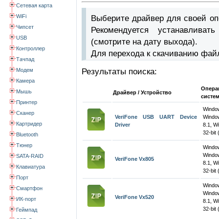
Сетевая карта
WiFi
Выберите драйвер для своей оп
Чипсет
Рекомендуется устанавлива
USB
(смотрите на дату выхода).
Контроллер
Для перехода к скачиванию фай
Тачпад
Модем
Результаты поиска:
Камера
Опера
Мышь
Драйвер / Устройство
систе
Принтер
Wind
Сканер
VeriFone USB UART Device
Windo
Картридер
Driver
8.1, W
32-bit 
Bluetooth
Тюнер
Wind
Windo
SATA-RAID
VeriFone Vx805
8.1, W
Клавиатура
32-bit 
Порт
Wind
Смартфон
Windo
VeriFone Vx520
ИК-порт
8.1, W
32-bit 
Геймпад