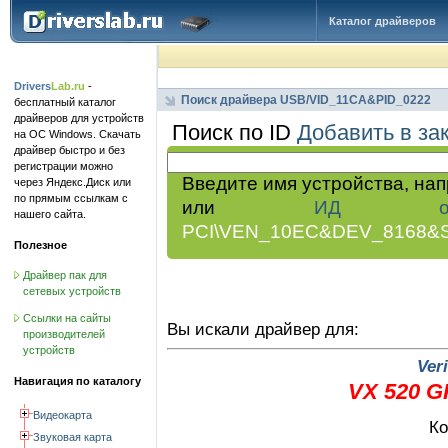
Каталог драйверов
Drivers
Lab.ru
-
Поиск драйвера USB/VID_11CA&PID_0222
бесплатный каталог
драйверов для устройств
Поиск по ID
Добавить в за
на ОС Windows. Скачать
драйвер быстро и без
регистрации можно
Введите имя устройства, на
через Яндекс.Диск или
по прямым ссылкам с
или
ИД обор
нашего сайта.
PCI\VEN_10EC&DEV_8168&
Полезное
Драйвер пак для
сетевых устройств
Ссылки на сайты
Вы искали драйвер для:
производителей
устройств
Ver
Навигация по каталогу
VX 520 G
Видеокарта
Ко
Звуковая карта