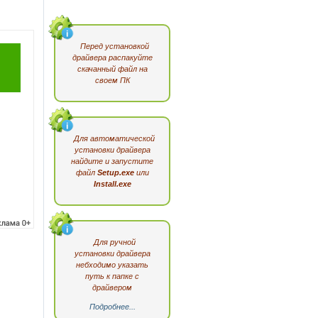
Перед установкой
драйвера распакуйте
скачанный файл на
своем ПК
Для автоматической
установки драйвера
найдите и запустите
файл
Setup.exe
или
Install.exe
Для ручной
установки драйвера
небходимо указать
путь к папке с
драйвером
Подробнее...