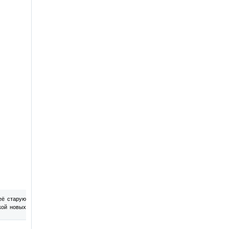
её старую
кой новых