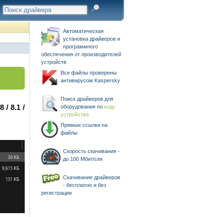
Автоматическая
установка драйверов и
программного
обеспечения от производителей
устройств
Все файлы проверены
антивирусом Kaspersky
Поиск драйверов для
 / 8.1 /
оборудования по
коду
устройства
Прямые ссылки на
файлы
Скорость скачивания -
до 100 Мбит/сек
Скачивание драйверов
- бесплатно и без
регистрации