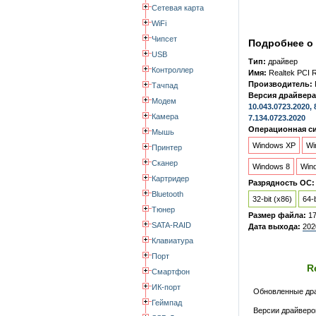
Сетевая карта
WiFi
Чипсет
Подробнее о 
USB
Тип:
драйвер
Контроллер
Имя:
Realtek PCI 
Производитель:
Тачпад
Версия драйвера
Модем
10.043.0723.2020, 
Камера
7.134.0723.2020
Операционная си
Мышь
Windows XP
Wi
Принтер
Сканер
Windows 8
Win
Картридер
Разрядность ОС:
Bluetooth
32-bit (x86)
64-b
Тюнер
Размер файла:
1
SATA-RAID
Дата выхода:
202
Клавиатура
Порт
R
Смартфон
ИК-порт
Обновленные дра
Геймпад
Версии драйверо