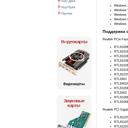
SSD Диск
Windows X
Ноутбуки
Windows V
Прочее
Windows 7
Windows 8
Windows 1
Поддержка 
Realtek PCIe Fast 
RTL8100
RTL8101
RTL8102
RTL8103E
RTL8102E
RTL8101
RTL8103
RTL8401
RTL8401
Видеокарты
RTL8105
RTL8402
RTL8106
RTL8106
Realtek PCI Gigabi
RTL8110S
RTL8110
RTL8110S