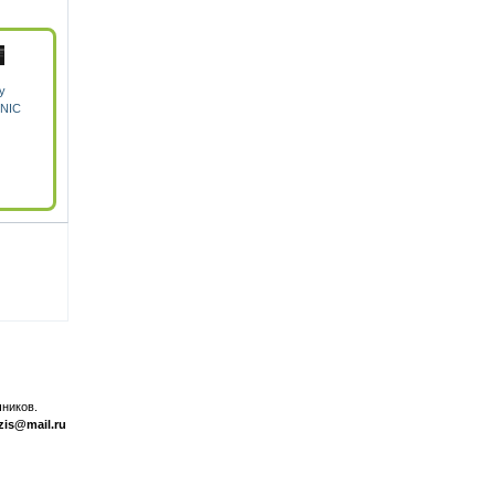
y
 NIC
ников.
zis@mail.ru