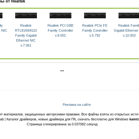
ы от Realtek
ly
Realtek
Realtek PCI GBE
Realtek PCIe FE
Realtek Famil
t NIC
RTL8169/8110
Family Controller
Family Controller
Gigabit Ethernet
Family Gigabit
v.8.002
v.5.792
v.10.003
Ethernet NIC
v.7.061
***
Реклама на сайте
ит материалов, защищенных авторскими правами. Все файлы взяты из открытых источ
Lab | Каталог драйверов, новые драйвера для ПК, скачать бесплатно для Windows
kamti
Страница сгенерирована за 0.037082 секунд