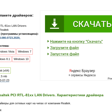
пакете драйверов:
RTL-81xx LAN Drivers
Realtek
 (программы установщика):
8.080.0723.2020,
стема:
ndows Vista
Windows 7
dows 8.1
Windows 10
it (x64)
7.5 mb
0-07-23
ealtek PCI RTL-81xx LAN Drivers. Характеристики драйвера
йверы для сетевых карт на чипах от компании Realtek.
в: