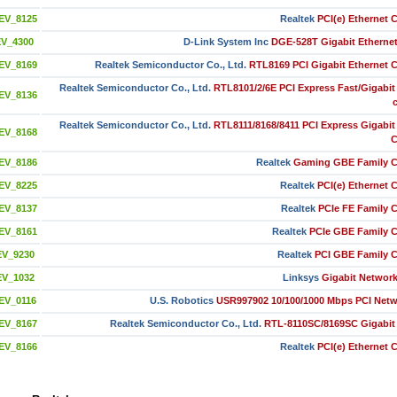
EV_8125
Realtek
PCI(e) Ethernet C
EV_4300
D-Link System Inc
DGE-528T Gigabit Etherne
EV_8169
Realtek Semiconductor Co., Ltd.
RTL8169 PCI Gigabit Ethernet C
Realtek Semiconductor Co., Ltd.
RTL8101/2/6E PCI Express Fast/Gigabit
EV_8136
Realtek Semiconductor Co., Ltd.
RTL8111/8168/8411 PCI Express Gigabit
EV_8168
C
EV_8186
Realtek
Gaming GBE Family Co
EV_8225
Realtek
PCI(e) Ethernet C
EV_8137
Realtek
PCIe FE Family C
EV_8161
Realtek
PCIe GBE Family C
EV_9230
Realtek
PCI GBE Family C
EV_1032
Linksys
Gigabit Networ
EV_0116
U.S. Robotics
USR997902 10/100/1000 Mbps PCI Netw
EV_8167
Realtek Semiconductor Co., Ltd.
RTL-8110SC/8169SC Gigabit 
EV_8166
Realtek
PCI(e) Ethernet C