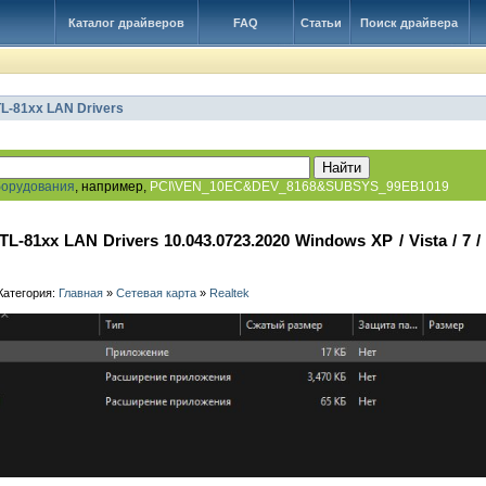
Каталог драйверов
FAQ
Статьи
Поиск драйвера
TL-81xx LAN Drivers
борудования
, например,
PCI\VEN_10EC&DEV_8168&SUBSYS_99EB1019
TL-81xx LAN Drivers 10.043.0723.2020 Windows XP / Vista / 7 / 8
 Категория:
Главная
»
Сетевая карта
»
Realtek