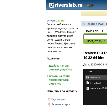
Drivers
Lab.ru
-
Realtek PCI R
бесплатный каталог
драйверов для устройств
Поиск по ID
на ОС Windows. Скачать
драйвер быстро и без
регистрации можно
Введите
ИД о
через Яндекс.Диск или
по прямым ссылкам с
нашего сайта.
Realtek PCI R
10 32-64 bits
Полезное
Дата: 2020-08-29 •
Драйвер пак для
сетевых устройств
Ссылки на сайты
производителей
устройств
Навигация по каталогу
Видеокарта
Звуковая карта