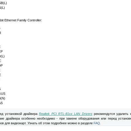
B(L)
(L)
it Ethernet Family Controller:
B
B
C
CP
(L)
C
DP
E
E
F
G
GUS
(N)
AS
д установкой драйвера
Realtek PCI RTL-81xx LAN Drivers
рекомендутся удалить 
ние драйвера особенно необходимо - при замене оборудования или перед установ
ов для видеокарт. Узнать об этом подробнее можно в разделе
FAQ.