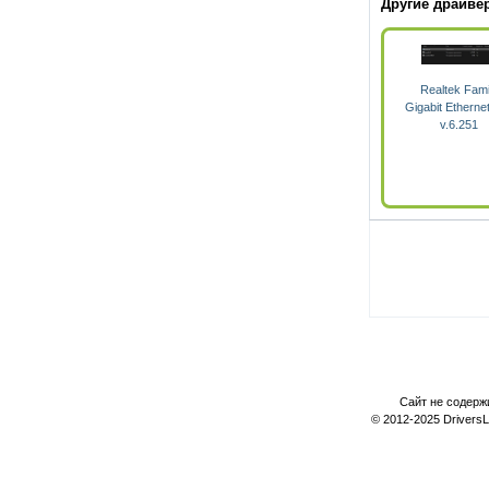
Другие драйвер
Realtek Fami
Gigabit Etherne
v.6.251
Сайт не содерж
© 2012-2025 Drivers