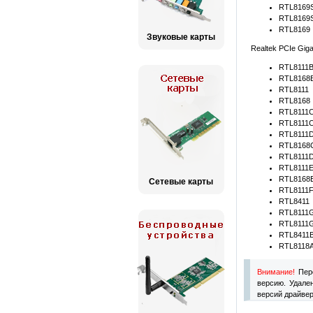
RTL8169S
RTL8169S
RTL8169
Звуковые карты
Realtek PCIe Gigab
RTL8111
RTL8168
RTL8111
RTL8168
RTL8111
RTL8111
RTL8111D
RTL8168
RTL8111
RTL8111
RTL8168
Сетевые карты
RTL8111
RTL8411
RTL8111
RTL8111
RTL8411B
RTL8118
Внимание!
Пере
версию. Удале
версий драйвер