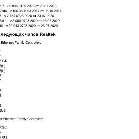
P - v.5.836.0125.2018 от 25.01.2018
ista - v.106.35.1003.2017 от 03.10.2017
 - v.7.134.0723.2020 от 23.07.2020
/8.1 - v.8.080.0723.2020 от 23.07.2020
0 - v.10.043.0723.2020 от 23.07.2020
следующих чипов Realtek
Ethernet Family Controller:
E
E
E-GR
(L)
(L)
E
T
P
E
E
EUS
t Ethernet Family Controller:
C(L)
S
B(L)